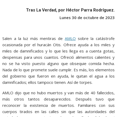
o
A
n
e
a
o
p
g
m
Tras La Verdad, por Héctor Parra Rodríguez.
k
p
er
Lunes 30 de octubre de 2023
Salen a la luz más mentiras de
AMLO
sobre la catástrofe
ocasionada por el huracán Otis. Ofrece ayuda a los miles y
miles de damnificados y lo que les llega es a cuenta gotas,
despensas para unos cuantos. Ofreció alimentos calientes y
no se ha visto puesto alguno que obsequie comida hecha.
Nada de lo que promete suele cumplir. Es más, los elementos
del gobierno que fueron en ayuda, le quitan el agua a los
damnificados; ellos tampoco tienen. Así de torpes.
AMLO dijo que no hubo muertos y van más de 40 fallecidos,
más otros tantos desaparecidos. Después tuvo que
reconocer la existencia de muertos. Familiares con sus
cuerpos tirados en las calles sin que las autoridades del