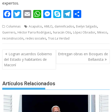
expertos.
F
T
E
W
M
S
T
S
ac
w
m
h
e
k
el
h
,
,
,
,
Columnas
Acapulco
AMLO
damnificados
Evelyn Salgado
e
itt
ai
at
ss
y
e
ar
,
,
,
,
,
Guerrero
Héctor Parra Rodríguez
huracán Otis
López Obrador
México
b
er
l
s
e
p
gr
e
,
,
reconstrucción
redes sociales
Tras La Verdad
o
A
n
e
a
o
p
g
m
Post
Logran acuerdos Gobierno
Entregan obras en Bosques de
navigation
k
p
er
del Estado y habitantes de
Bellavista
Maconí
Artículos Relacionados