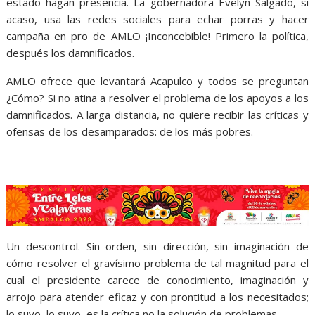
estado hagan presencia. La gobernadora Evelyn Salgado, si
acaso, usa las redes sociales para echar porras y hacer
campaña en pro de AMLO ¡Inconcebible! Primero la política,
después los damnificados.
AMLO ofrece que levantará Acapulco y todos se preguntan
¿Cómo? Si no atina a resolver el problema de los apoyos a los
damnificados. A larga distancia, no quiere recibir las críticas y
ofensas de los desamparados: de los más pobres.
promesas,
promesas, promesas, promesas, promesas, promesas,
promesas, promesas, promesas, promesas
Un descontrol. Sin orden, sin dirección, sin imaginación de
cómo resolver el gravísimo problema de tal magnitud para el
cual el presidente carece de conocimiento, imaginación y
arrojo para atender eficaz y con prontitud a los necesitados;
lo suyo, lo suyo, es la crítica no la solución de problemas.