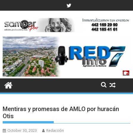
Skip
to
content
Mentiras y promesas de AMLO por huracán
Otis
October 30, 2023
Redacción