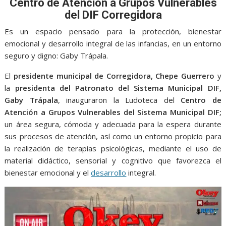
o
A
n
e
a
Centro de Atención a Grupos Vulnerables
o
p
g
m
del DIF Corregidora
k
p
er
Es un espacio pensado para la protección, bienestar
emocional y desarrollo integral de las infancias, en un entorno
seguro y digno: Gaby Trápala.
El
presidente municipal de Corregidora, Chepe Guerrero
y
la
presidenta del Patronato del Sistema Municipal DIF,
Gaby Trápala
, inauguraron la Ludoteca del
Centro de
Atención a Grupos Vulnerables del Sistema Municipal DIF;
un área segura, cómoda y adecuada para la espera durante
sus procesos de atención, así como un entorno propicio para
la realización de terapias psicológicas, mediante el uso de
material didáctico, sensorial y cognitivo que favorezca el
bienestar emocional y el
desarrollo
integral.