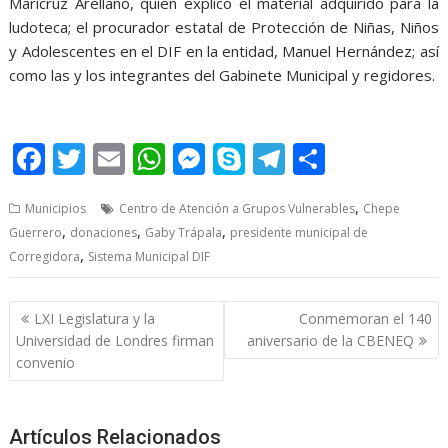
Maricruz Arellano, quien explicó el material adquirido para la
ludoteca; el procurador estatal de Protección de Niñas, Niños
y Adolescentes en el DIF en la entidad, Manuel Hernández; así
como las y los integrantes del Gabinete Municipal y regidores.
F
T
E
W
M
S
T
S
ac
w
m
h
e
k
el
h
,
Municipios
Centro de Atención a Grupos Vulnerables
Chepe
e
itt
ai
at
ss
y
e
ar
,
,
,
Guerrero
donaciones
Gaby Trápala
presidente municipal de
b
er
l
s
e
p
gr
e
,
Corregidora
Sistema Municipal DIF
o
A
n
e
a
o
p
g
m
Post
LXI Legislatura y la
Conmemoran el 140
navigation
k
p
er
Universidad de Londres firman
aniversario de la CBENEQ
convenio
Artículos Relacionados