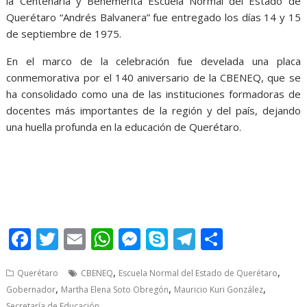
la Centenaria y Benemérita Escuela Normal del Estado de
Querétaro “Andrés Balvanera” fue entregado los días 14 y 15
de septiembre de 1975.
En el marco de la celebración fue develada una placa
conmemorativa por el 140 aniversario de la CBENEQ, que se
ha consolidado como una de las instituciones formadoras de
docentes más importantes de la región y del país, dejando
una huella profunda en la educación de Querétaro.
140 140 140
F
T
E
W
M
S
T
S
ac
w
m
h
e
k
el
h
,
,
Querétaro
CBENEQ
Escuela Normal del Estado de Querétaro
e
itt
ai
at
ss
y
e
ar
,
,
,
Gobernador
Martha Elena Soto Obregón
Mauricio Kuri González
b
er
l
s
e
p
gr
e
Secretaría de Educación