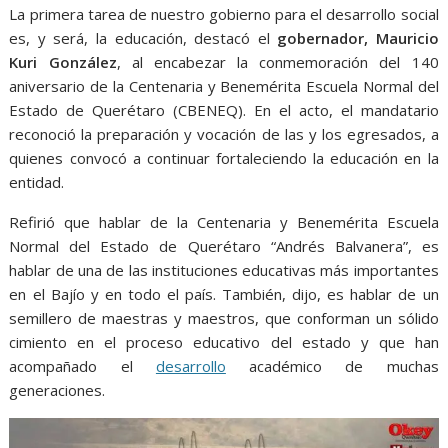
o
p
g
m
La primera tarea de nuestro gobierno para el desarrollo social
k
p
er
es, y será, la educación, destacó el
gobernador, Mauricio
Kuri González
, al encabezar la conmemoración del 140
aniversario de la Centenaria y Benemérita Escuela Normal del
Estado de Querétaro (CBENEQ). En el acto, el mandatario
reconoció la preparación y vocación de las y los egresados, a
quienes convocó a continuar fortaleciendo la educación en la
entidad.
Refirió que hablar de la Centenaria y Benemérita Escuela
Normal del Estado de Querétaro “Andrés Balvanera”, es
hablar de una de las instituciones educativas más importantes
en el Bajío y en todo el país. También, dijo, es hablar de un
semillero de maestras y maestros, que conforman un sólido
cimiento en el proceso educativo del estado y que han
acompañado el
desarrollo
académico de muchas
generaciones.