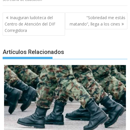
o
A
n
e
a
o
p
g
m
Post
Inauguran ludoteca del
“Sobriedad me estás
navigation
k
p
er
Centro de Atención del DIF
matando”, llega a los cines
Corregidora
Artículos Relacionados