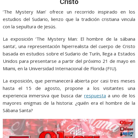
o
p
g
m
Cristo
k
p
er
‘The Mystery Man’ ofrece un recorrido inspirado en los
estudios del Sudario, lienzo que la tradición cristiana vincula
con la sepultura de Jesús.
La exposición ‘The Mystery Man: El hombre de la sábana
santa’, una representación hiperrealista del cuerpo de Cristo
basada en estudios sobre el Sudario de Turín, llega a Estados
Unidos para presentarse a partir del próximo 21 de mayo en
Miami, en la Universidad Internacional de Florida (FIU).
La exposición, que permanecerá abierta por casi tres meses
hasta el 15 de agosto, propone a los visitantes una
experiencia inmersiva que busca dar
respuesta
a uno de los
mayores enigmas de la historia: ¿quién era el hombre de la
Sábana Santa?