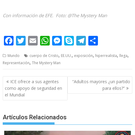
Con información de EFE. Foto: @The Mystery Man
Llega Llega Llega
F
T
E
W
M
S
T
S
ac
w
m
h
e
k
el
h
,
,
,
,
,
Mundo
cuerpo de Cristo
EE.UU.
exposición
hiperrealista
llega
e
itt
ai
at
ss
y
e
ar
,
Representación
The Mystery Man
b
er
l
s
e
p
gr
e
o
A
n
e
a
Post
ICE ofrece a sus agentes
“Adultos mayores ¿un partido
o
p
g
m
navigation
como apoyo de seguridad en
para ellos?”
el Mundial
k
p
er
Artículos Relacionados