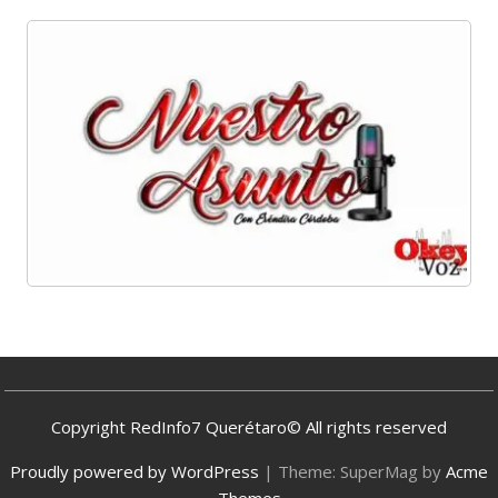
Copyright RedInfo7 Querétaro© All rights reserved
Proudly powered by WordPress
|
Theme: SuperMag by
Acme