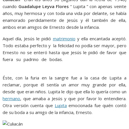
o
p
g
m
cuando
Guadalupe Leyva Flores
“ Lupita ” con apenas veinte
k
p
er
años, muy hermosa y con toda una vida por delante, se había
enamorado perdidamente de Jesús y él también de ella,
ambos eran amigos de Ernesto desde la infancia.
Aquel día, Jesús le pidió
matrimonio
y ella encantada aceptó.
Todo estaba perfecto y la felicidad no podía ser mayor, pero
Ernesto no se enteró hasta que Jesús le pidió de favor que
fuera su padrino de bodas.
de Culiacán, de Culiacán, de
Culiacán, de Culiacán, de Culiacán
Éste, con la furia en la sangre fue a la casa de Lupita a
reclamar, porque él sentía un amor muy grande por ella,
desde que eran niños. Lupita le dijo que ella lo quería como un
hermano
, que amaba a Jesús y que por favor lo entendiera.
Otra versión cuenta que
Lupita
emocionada fue quién contó
de su boda a su amigo de la infancia, Ernesto.