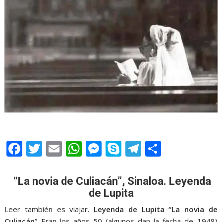
F
T
E
W
M
S
T
S
ac
w
m
h
e
k
el
h
e
itt
ai
at
ss
y
e
ar
“La novia de Culiacán”, Sinaloa. Leyenda
b
er
l
s
e
p
gr
e
de Lupita
o
A
n
e
a
Leer también es viajar.
Leyenda de Lupita “La novia de
Culiacán
” Eran los años 50 (algunos dan la fecha de 1948)