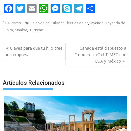
F
T
E
W
M
S
T
S
ac
w
m
h
e
k
el
h
,
,
,
Turismo
La novia de Culiacán
leer es viajar
leyenda
Leyenda de
e
itt
ai
at
ss
y
e
ar
,
,
Lupita
Sinaloa
Turismo
b
er
l
s
e
p
gr
e
o
A
n
e
a
Post
Claves para que tu hijo cree
Canadá está dispuesto a
o
p
g
m
navigation
una empresa
“modernizar” el T-MEC con
EUA y México
k
p
er
Artículos Relacionados