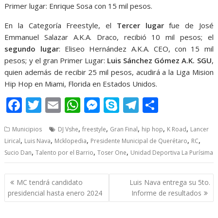
Primer lugar: Enrique Sosa con 15 mil pesos.
En la Categoría Freestyle, el
Tercer lugar
fue de José
Emmanuel Salazar A.K.A. Draco, recibió 10 mil pesos; el
segundo lugar
: Eliseo Hernández A.K.A. CEO, con 15 mil
pesos; y el gran Primer Lugar:
Luis Sánchez Gómez A.K. SGU
,
quien además de recibir 25 mil pesos, acudirá a la Liga Mision
Hip Hop en Miami, Florida en Estados Unidos.
F
T
E
W
M
S
T
S
ac
w
m
h
e
k
el
h
,
,
,
,
,
Municipios
DJ Vshe
freestyle
Gran Final
hip hop
K Road
Lancer
e
itt
ai
at
ss
y
e
ar
,
,
,
,
,
Lirical
Luis Nava
Mcklopedia
Presidente Municipal de Querétaro
RC
b
er
l
s
e
p
gr
e
,
,
,
Sucio Dan
Talento por el Barrio
Toser One
Unidad Deportiva La Purísima
o
A
n
e
a
o
p
g
m
Post
MC tendrá candidato
Luis Nava entrega su 5to.
navigation
k
p
er
presidencial hasta enero 2024
Informe de resultados