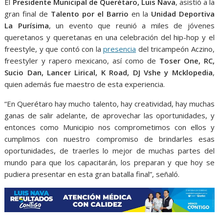
o
p
g
m
El
Presidente Municipal de Querétaro, Luis Nava
, asistió a la
gran final de
Talento por el Barrio
en la
Unidad Deportiva
k
p
er
La Purísima
, un evento que reunió a miles de jóvenes
queretanos y queretanas en una celebración del hip-hop y el
freestyle, y que contó con la
presencia
del tricampeón Aczino,
freestyler y rapero mexicano, así como de
Toser One, RC,
Sucio Dan, Lancer Lirical, K Road, DJ Vshe y Mcklopedia
,
quien además fue maestro de esta experiencia.
“En Querétaro hay mucho talento, hay creatividad, hay muchas
ganas de salir adelante, de aprovechar las oportunidades, y
entonces como Municipio nos comprometimos con ellos y
cumplimos con nuestro compromiso de brindarles esas
oportunidades, de traerles lo mejor de muchas partes del
mundo para que los capacitarán, los preparan y que hoy se
pudiera presentar en esta gran batalla final”, señaló.