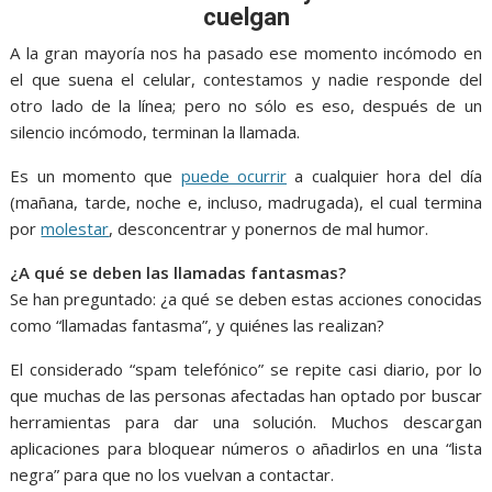
o
A
n
e
a
cuelgan
o
p
g
m
A la gran mayoría nos ha pasado ese momento incómodo en
k
p
er
el que suena el celular, contestamos y nadie responde del
otro lado de la línea; pero no sólo es eso, después de un
silencio incómodo, terminan la llamada.
Es un momento que
puede ocurrir
a cualquier hora del día
(mañana, tarde, noche e, incluso, madrugada), el cual termina
por
molestar
, desconcentrar y ponernos de mal humor.
¿A qué se deben las llamadas fantasmas?
Se han preguntado: ¿a qué se deben estas acciones conocidas
como “llamadas fantasma”, y quiénes las realizan?
El considerado “spam telefónico” se repite casi diario, por lo
que muchas de las personas afectadas han optado por buscar
herramientas para dar una solución. Muchos descargan
aplicaciones para bloquear números o añadirlos en una “lista
negra” para que no los vuelvan a contactar.