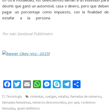
decirle que ganó un automóvil, casa o dinero, pero que deben
pagar un porcentaje como impuesto, con la finalidad de
estafar a la persona.
desconocidos desconocidos
desconocidos desconocidos
Por Iván Sandoval Publímetro
F
T
E
W
M
S
T
S
ac
w
m
h
e
k
el
h
,
,
,
,
Tecnología
contestar
cuelgan
estafas
llamadas de números
e
itt
ai
at
ss
y
e
ar
,
,
,
llamadas fantasmas
números desconocidos
por qué
recibimos
b
er
l
s
e
p
gr
e
,
llamadas
spam telefónico