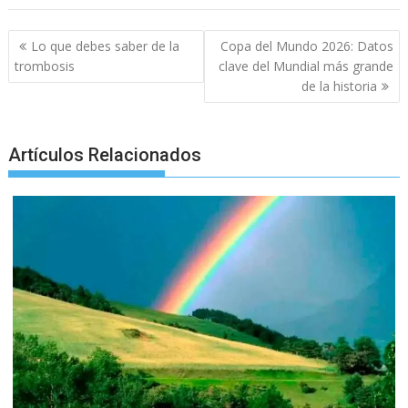
o
A
n
e
a
o
p
g
m
Post
Lo que debes saber de la
Copa del Mundo 2026: Datos
navigation
k
p
er
trombosis
clave del Mundial más grande
de la historia
Artículos Relacionados