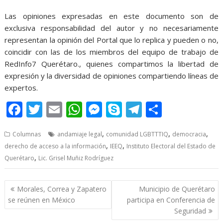
Las opiniones expresadas en este documento son de
exclusiva responsabilidad del autor y no necesariamente
representan la opinión del Portal que lo replica y pueden o no,
coincidir con las de los miembros del equipo de trabajo de
RedInfo7 Querétaro., quienes compartimos la libertad de
expresión y la diversidad de opiniones compartiendo líneas de
expertos.
F
T
E
W
M
S
T
S
ac
w
m
h
e
k
el
h
,
,
,
Columnas
andamiaje legal
comunidad LGBTTTIQ
democracia
e
itt
ai
at
ss
y
e
ar
,
,
derecho de acceso a la información
IEEQ
Instituto Electoral del Estado de
b
er
l
s
e
p
gr
e
,
Querétaro
Lic. Grisel Muñiz Rodríguez
o
A
n
e
a
o
p
g
m
Post
Morales, Correa y Zapatero
Municipio de Querétaro
navigation
k
p
er
se reúnen en México
participa en Conferencia de
Seguridad