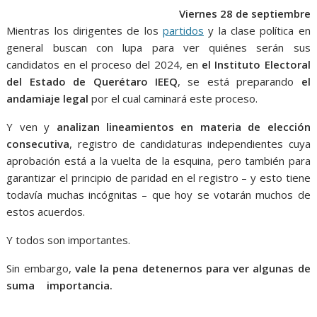
o
p
g
m
Viernes 28 de septiembre
k
p
er
Mientras los dirigentes de los
partidos
y la clase política en
general buscan con lupa para ver quiénes serán sus
candidatos en el proceso del 2024, en
el Instituto Electoral
del Estado de Querétaro IEEQ
, se está preparando
el
andamiaje legal
por el cual caminará este proceso.
Y ven y
analizan lineamientos en materia de elección
consecutiva
, registro de candidaturas independientes cuya
aprobación está a la vuelta de la esquina, pero también para
garantizar el principio de paridad en el registro – y esto tiene
todavía muchas incógnitas – que hoy se votarán muchos de
estos acuerdos.
Y todos son importantes.
En andamiaje
Sin embargo,
vale la pena detenernos para ver algunas de
suma importancia.
En andamiaje, En andamiaje, En
andamiaje, En andamiaje, En andamiaje, En andamiaje