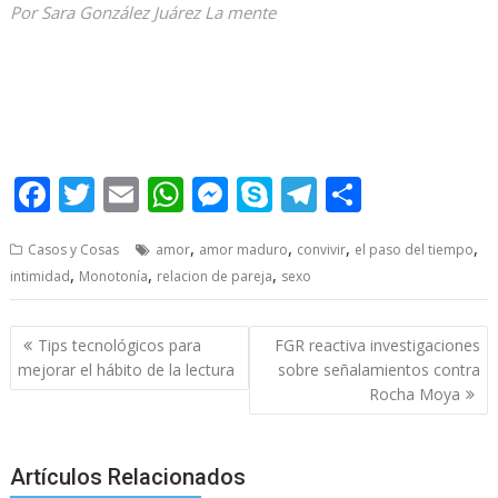
Por Sara González Juárez La mente
el paso el paso
F
T
E
W
M
S
T
S
ac
w
m
h
e
k
el
h
,
,
,
,
Casos y Cosas
amor
amor maduro
convivir
el paso del tiempo
e
itt
ai
at
ss
y
e
ar
,
,
,
intimidad
Monotonía
relacion de pareja
sexo
b
er
l
s
e
p
gr
e
o
A
n
e
a
Post
Tips tecnológicos para
FGR reactiva investigaciones
o
p
g
m
navigation
mejorar el hábito de la lectura
sobre señalamientos contra
Rocha Moya
k
p
er
Artículos Relacionados