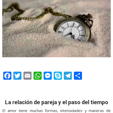
F
T
E
W
M
S
T
S
ac
w
m
h
e
k
el
h
e
itt
ai
at
ss
y
e
ar
b
er
l
s
e
p
gr
e
La relación de pareja y el paso del tiempo
o
A
n
e
a
El amor tiene muchas formas, intensidades y maneras de