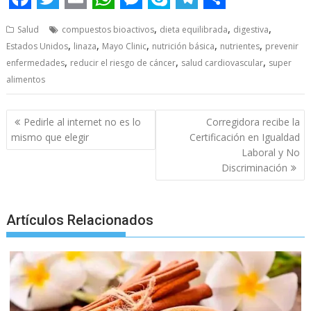
F
T
E
W
M
S
T
S
,
,
,
Salud
compuestos bioactivos
dieta equilibrada
digestiva
a
w
m
h
e
k
e
h
,
,
,
,
,
Estados Unidos
linaza
Mayo Clinic
nutrición básica
nutrientes
prevenir
c
i
a
a
s
y
l
a
,
,
,
enfermedades
reducir el riesgo de cáncer
salud cardiovascular
super
e
t
i
t
s
p
e
r
alimentos
b
t
l
s
e
e
g
e
Post
Pedirle al internet no es lo
Corregidora recibe la
o
e
A
n
r
navigation
mismo que elegir
Certificación en Igualdad
o
r
p
g
a
Laboral y No
k
p
e
m
Discriminación
r
Artículos Relacionados