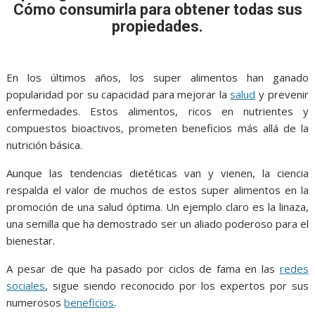
e
t
i
t
s
p
e
r
Cómo consumirla para obtener todas sus
b
t
l
s
e
e
g
e
propiedades.
o
e
A
n
r
o
r
p
g
a
En los últimos años, los super alimentos han ganado
k
p
e
m
popularidad por su capacidad para mejorar la
salud
y prevenir
r
enfermedades. Estos alimentos, ricos en nutrientes y
compuestos bioactivos, prometen beneficios más allá de la
nutrición básica.
Aunque las tendencias dietéticas van y vienen, la ciencia
respalda el valor de muchos de estos super alimentos en la
promoción de una salud óptima. Un ejemplo claro es la linaza,
una semilla que ha demostrado ser un aliado poderoso para el
bienestar.
A pesar de que ha pasado por ciclos de fama en las
redes
sociales
, sigue siendo reconocido por los expertos por sus
numerosos
beneficios
.