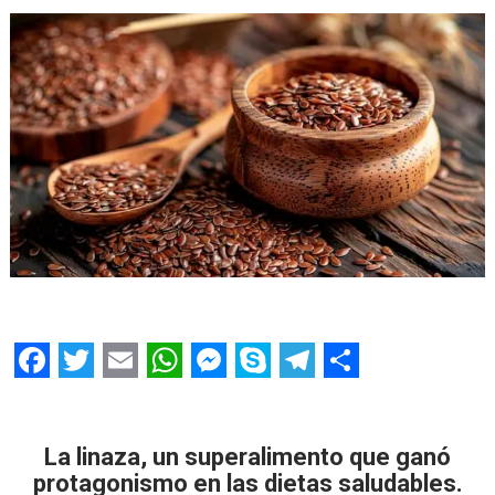
F
T
E
W
M
S
T
S
a
w
m
h
e
k
e
h
c
i
a
a
s
y
l
a
La linaza, un superalimento que ganó
protagonismo en las dietas saludables.