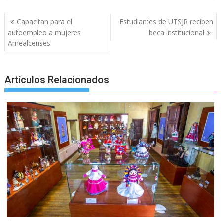
o
A
n
e
a
o
p
g
m
Post
Capacitan para el
Estudiantes de UTSJR reciben
navigation
k
p
er
autoempleo a mujeres
beca institucional
Amealcenses
Artículos Relacionados