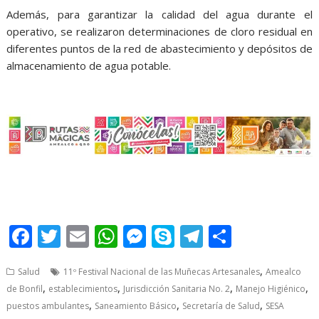
Además, para garantizar la calidad del agua durante el
operativo, se realizaron determinaciones de cloro residual en
diferentes puntos de la red de abastecimiento y depósitos de
almacenamiento de agua potable.
de protección
F
T
E
W
M
S
T
S
ac
w
m
h
e
k
el
h
,
Salud
11º Festival Nacional de las Muñecas Artesanales
Amealco
e
itt
ai
at
ss
y
e
ar
,
,
,
,
de Bonfil
establecimientos
Jurisdicción Sanitaria No. 2
Manejo Higiénico
b
er
l
s
e
p
gr
e
,
,
,
puestos ambulantes
Saneamiento Básico
Secretaría de Salud
SESA