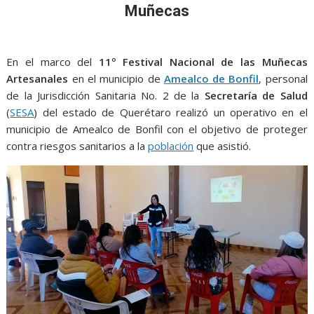
o
A
n
e
a
Muñecas
o
p
g
m
k
p
er
En el marco del
11º Festival Nacional de las Muñecas
Artesanales
en el municipio de
Amealco de Bonfil
, personal
de la Jurisdicción Sanitaria No. 2 de la
Secretaría de Salud
(
SESA
) del estado de Querétaro realizó un operativo en el
municipio de Amealco de Bonfil con el objetivo de proteger
contra riesgos sanitarios a la
población
que asistió.