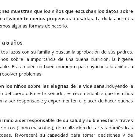
iones muestran que los niños que escuchan los datos sobre
ificativamente menos propensos a usarlas
. La duda ahora es
emos algunas formas de hacerlo.
3 a 5 años
rtes lazos con su familia y buscan la aprobación de sus padres.
os sobre la importancia de una buena nutrición, la higiene
udable. Es también un buen momento para ayudar a los niños a
a resolver problemas.
n los niños sobre las alegrías de la vida sana,
incluyendo la
ado del cuerpo. En este sentido, es recomendable que los niños
an a ser responsable y experimenten el placer de hacer buenas
l niño a ser responsable de su salud y su bienestar
a través
 de otros (como mascotas), de realización de tareas domésticas
cosas, favorecerá su capacidad para tomar decisiones y de