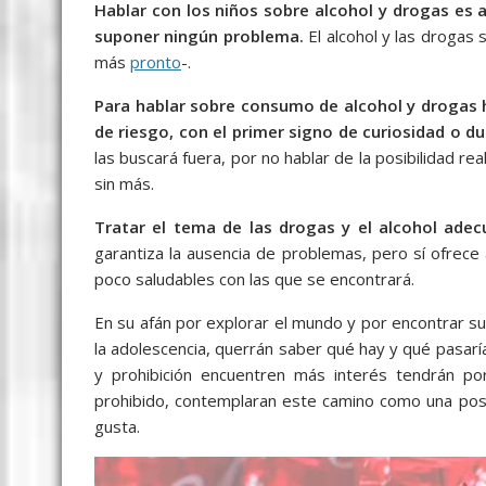
c
i
a
a
s
y
l
a
Hablar con los niños sobre alcohol y drogas es
e
t
i
t
s
p
e
r
suponer ningún problema.
El alcohol y las drogas 
más
pronto
-.
b
t
l
s
e
e
g
e
o
e
A
n
r
Para hablar sobre consumo de alcohol y drogas h
de riesgo, con el primer signo de curiosidad o d
o
r
p
g
a
las buscará fuera, por no hablar de la posibilidad r
k
p
e
m
sin más.
r
Tratar el tema de las drogas y el alcohol ad
garantiza la ausencia de problemas, pero sí ofrece
poco saludables con las que se encontrará.
En su afán por explorar el mundo y por encontrar su p
la adolescencia, querrán saber qué hay y qué pasarí
y prohibición encuentren más interés tendrán po
prohibido, contemplaran este camino como una posib
gusta.