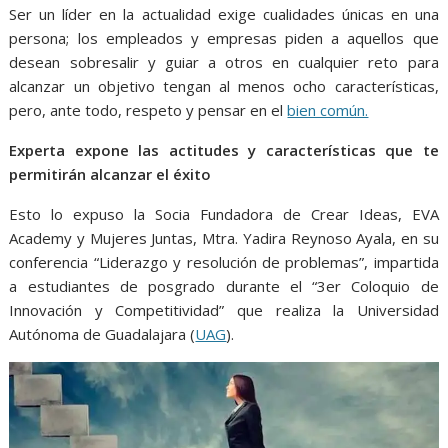
o
p
g
m
Ser un líder en la actualidad exige cualidades únicas en una
k
p
er
persona; los empleados y empresas piden a aquellos que
desean sobresalir y guiar a otros en cualquier reto para
alcanzar un objetivo tengan al menos ocho características,
pero, ante todo, respeto y pensar en el
bien común.
Experta expone las actitudes y características que te
permitirán alcanzar el éxito
Esto lo expuso la Socia Fundadora de Crear Ideas, EVA
Academy y Mujeres Juntas, Mtra. Yadira Reynoso Ayala, en su
conferencia “Liderazgo y resolución de problemas”, impartida
a estudiantes de posgrado durante el “3er Coloquio de
Innovación y Competitividad” que realiza la Universidad
Autónoma de Guadalajara (
UAG
).