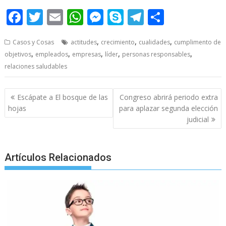
F
T
E
W
M
S
T
S
ac
w
m
h
e
k
el
h
,
,
,
Casos y Cosas
actitudes
crecimiento
cualidades
cumplimento de
e
itt
ai
at
ss
y
e
ar
,
,
,
,
,
objetivos
empleados
empresas
líder
personas responsables
b
er
l
s
e
p
gr
e
relaciones saludables
o
A
n
e
a
o
p
g
m
Post
Escápate a El bosque de las
Congreso abrirá periodo extra
navigation
k
p
er
hojas
para aplazar segunda elección
judicial
Artículos Relacionados