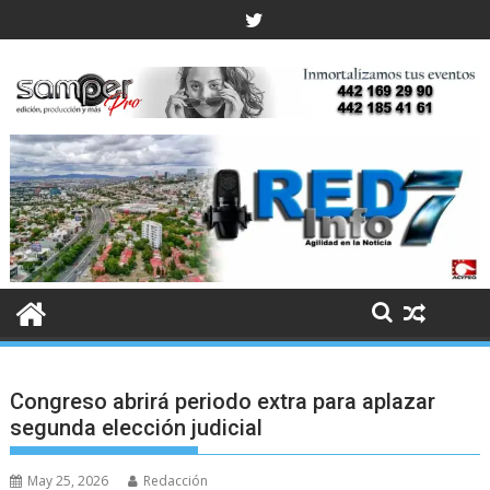
Skip
to
content
Congreso abrirá periodo extra para aplazar
segunda elección judicial
May 25, 2026
Redacción