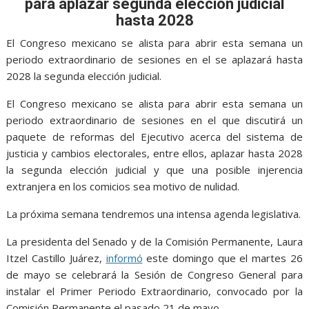
o
A
n
e
a
para aplazar segunda elección judicial
o
p
g
m
hasta 2028
k
p
er
El Congreso mexicano se alista para abrir esta semana un
periodo extraordinario de sesiones en el se aplazará hasta
2028 la segunda elección judicial.
El Congreso mexicano se alista para abrir esta semana un
periodo extraordinario de sesiones en el que discutirá un
paquete de reformas del Ejecutivo acerca del sistema de
justicia y cambios electorales, entre ellos, aplazar hasta 2028
la segunda elección judicial y que una posible injerencia
extranjera en los comicios sea motivo de nulidad.
La próxima semana tendremos una intensa agenda legislativa.
La presidenta del Senado y de la Comisión Permanente, Laura
Itzel Castillo Juárez,
informó
este domingo que el martes 26
de mayo se celebrará la Sesión de Congreso General para
instalar el Primer Periodo Extraordinario, convocado por la
Comisión Permanente el pasado 21 de mayo.