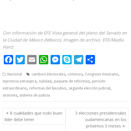
Con información de EFE Vista general del pleno del Senado en
la Ciudad de México (México). Imagen de archivo. EFE/Madla
Hartz
F
T
E
W
M
S
T
S
ac
w
m
h
e
k
el
h
,
,
,
Nacional
cambios electorales
comicios
Congreso mexicano
e
itt
ai
at
ss
y
e
ar
,
,
,
injerencia extranjera
nulidad
paquete de reformas
periodo
b
er
l
s
e
p
gr
e
,
,
,
extraordinario
reformas del Ejecutivo
segunda elección judicial
o
A
n
e
a
,
sesiones
sistema de justicia
o
p
g
m
Post
k
p
er
8 cualidades que todo buen
3 elecciones presidenciales
navigation
líder debe tener
sudamericanas en los
próximos 5 meses