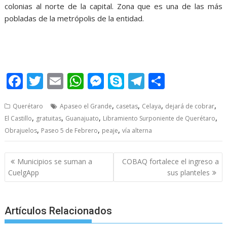
colonias al norte de la capital. Zona que es una de las más
pobladas de la metrópolis de la entidad.
Casetas
F
T
E
W
M
S
T
S
ac
w
m
h
e
k
el
h
,
,
,
,
Querétaro
Apaseo el Grande
casetas
Celaya
dejará de cobrar
e
itt
ai
at
ss
y
e
ar
,
,
,
,
El Castillo
gratuitas
Guanajuato
Libramiento Surponiente de Querétaro
b
er
l
s
e
p
gr
e
,
,
,
Obrajuelos
Paseo 5 de Febrero
peaje
vía alterna
o
A
n
e
a
o
p
g
m
Post
Municipios se suman a
COBAQ fortalece el ingreso a
navigation
k
p
er
CuelgApp
sus planteles
Artículos Relacionados