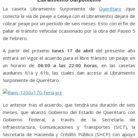
o
A
n
e
a
o
p
g
m
La caseta Libramiento Surponiente de
Querétaro
(que
conecta la vía de peaje a Celaya con el Libramiento) dejará de
k
p
er
cobrar peaje por un período de seis meses. Esto con el fin de
paliar el tránsito vehicular ocasionado por la obra del Paseo 5
de Febrero.
A partir del próximo
lunes 17 de abril
del presente año
entrará en vigor el acuerdo para el libre tránsito sin peaje en
un horario de
06:00 a las 22:00 horas
, en las casetas
auxiliares 61a y 61b, las cuales dan acceso al Libramiento
Surponiente de Querétaro.
Lo anterior tras el acuerdo, que tendrá una duración de seis
meses, que alcanzó Gobierno del Estado de Querétaro con
Gobierno Federal, a través de la Secretaría de
Infraestructura, Comunicaciones y Transportes (SICT), la
Secretaría de Hacienda y Crédito Público (SHCP) con apoyo