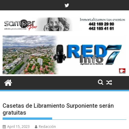
Skip
to
content
Casetas de Libramiento Surponiente serán
gratuitas
April 15, 2023
Redacción