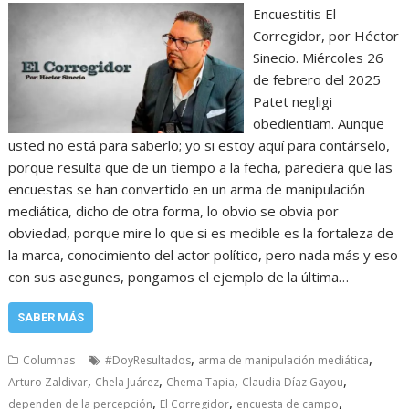
Encuestitis El
Corregidor, por Héctor
Sinecio. Miércoles 26
de febrero del 2025
Patet negligi
obedientiam. Aunque
usted no está para saberlo; yo si estoy aquí para contárselo,
porque resulta que de un tiempo a la fecha, pareciera que las
encuestas se han convertido en un arma de manipulación
mediática, dicho de otra forma, lo obvio se obvia por
obviedad, porque mire lo que si es medible es la fortaleza de
la marca, conocimiento del actor político, pero nada más y eso
con sus asegunes, pongamos el ejemplo de la última…
SABER MÁS
,
,
Columnas
#DoyResultados
arma de manipulación mediática
,
,
,
,
Arturo Zaldivar
Chela Juárez
Chema Tapia
Claudia Díaz Gayou
,
,
,
dependen de la percepción
El Corregidor
encuesta de campo