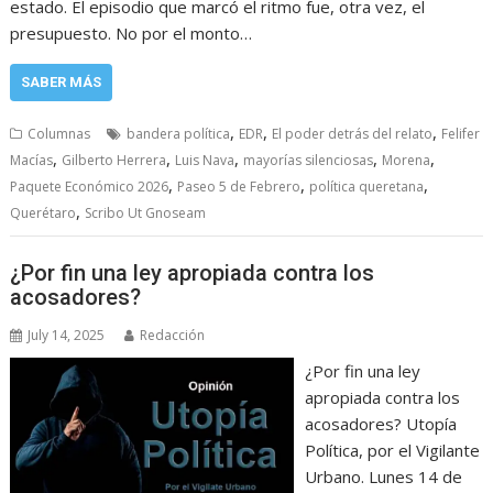
estado. El episodio que marcó el ritmo fue, otra vez, el
presupuesto. No por el monto…
SABER MÁS
,
,
,
Columnas
bandera política
EDR
El poder detrás del relato
Felifer
,
,
,
,
,
Macías
Gilberto Herrera
Luis Nava
mayorías silenciosas
Morena
,
,
,
Paquete Económico 2026
Paseo 5 de Febrero
política queretana
,
Querétaro
Scribo Ut Gnoseam
¿Por fin una ley apropiada contra los
acosadores?
July 14, 2025
Redacción
¿Por fin una ley
apropiada contra los
acosadores? Utopía
Política, por el Vigilante
Urbano. Lunes 14 de