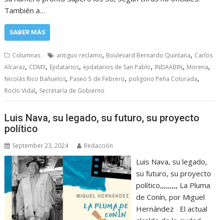
También a…
SABER MÁS
,
,
Columnas
antiguo reclamo
Boulevard Bernardo Quintana
Carlos
,
,
,
,
,
,
Alcaraz
CDMX
Ejidatarios
ejidatarios de San Pablo
INDAABIN
Morena
,
,
,
Nicolás Rico Bañuelos
Paseo 5 de Febrero
polígono Peña Colorada
,
Rocío Vidal
Secretaría de Gobierno
Luis Nava, su legado, su futuro, su proyecto
político
September 23, 2024
Redacción
Luis Nava, su legado,
su futuro, su proyecto
político,,,,,,,,, La Pluma
de Conín, por Miguel
Hernández El actual