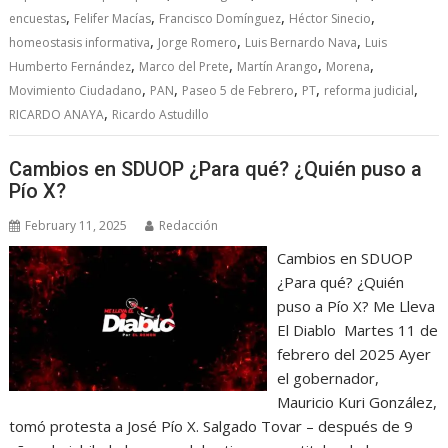
,
,
,
,
encuestas
Felifer Macías
Francisco Domínguez
Héctor Sinecio
,
,
,
homeostasis informativa
Jorge Romero
Luis Bernardo Nava
Luis
,
,
,
,
Humberto Fernández
Marco del Prete
Martín Arango
Morena
,
,
,
,
,
Movimiento Ciudadano
PAN
Paseo 5 de Febrero
PT
reforma judicial
,
RICARDO ANAYA
Ricardo Astudillo
Cambios en SDUOP ¿Para qué? ¿Quién puso a
Pío X?
February 11, 2025
Redacción
Cambios en SDUOP
¿Para qué? ¿Quién
puso a Pío X? Me Lleva
El Diablo Martes 11 de
febrero del 2025 Ayer
el gobernador,
Mauricio Kuri González,
tomó protesta a José Pío X. Salgado Tovar – después de 9