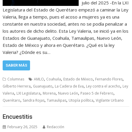
julio del 2025 -En la LXI
Legislatura del Estado de Querétaro empezó a caminar la Ley
Valeria, llega a tiempo, pues el acoso a mujeres ya es una
constante en nuestra sociedad, antes no se podía penalizar a
los autores de dicho delito. Esta Ley Valeria, se inició ya en los
Estados de Guanajuato, Coahuila, Tamaulipas, Nuevo León,
Estado de México y ahora en Querétaro. ¿Qué es la ley
Valeria? ¿Dónde es su…
SABER MÁS
,
,
,
,
Columnas
AMLO
Coahuila
Estado de México
Fernando Flores
,
,
,
,
Gilberto Herrera
Guanajuato
La Cadera de Eva
Ley contra el acecho
Ley
,
,
,
,
,
Valeria
LXI Legislatura
Morena
Nuevo León
Paseo 5 de Febrero
,
,
,
,
Querétaro
Sandra Rojas
Tamaulipas
Utopía política
Vigilante Urbano
Encuestitis
February 26, 2025
Redacción