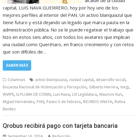
alcalde de la ciudad
capital, LUIS NAVA GUERRERO, hoy por hoy uno de los
mejores perfiles al interior del PAN. Un activo blanquiazul que
tiene futuro y está dejando un legado que marca pauta en la
administración pública. No se le puede regatear el trabajo que
hizo en estos seis años, con todos los avatares que implican
una ciudad como Querétaro, en franco crecimiento y con retos
que son difíciles de…
SABER MÁS
,
,
,
Columnas
activo blanquiazul
ciudad capital
desarrollo social
,
,
,
Encuesta Nacional de Victimización y Percepción
Gilberto Herrera
Inegi
,
,
,
,
,
INVIPR
la PLUMA DE CONIN
Luis Nava
LXI Legislatura
Mauricio Kuri
,
,
,
,
Miguel Hernández
PAN
Paseo 5 de Febrero
RICARDO ANAYA
Rufina
Benítez
Qrobus recibirá pago con tarjeta bancaria
September 16, 2024
Redacción