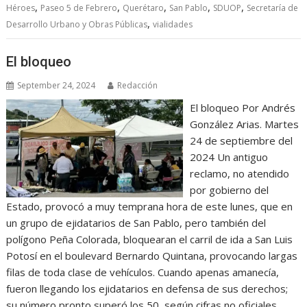
,
,
,
,
,
Héroes
Paseo 5 de Febrero
Querétaro
San Pablo
SDUOP
Secretaría de
,
Desarrollo Urbano y Obras Públicas
vialidades
El bloqueo
September 24, 2024
Redacción
El bloqueo Por Andrés
González Arias. Martes
24 de septiembre del
2024 Un antiguo
reclamo, no atendido
por gobierno del
Estado, provocó a muy temprana hora de este lunes, que en
un grupo de ejidatarios de San Pablo, pero también del
polígono Peña Colorada, bloquearan el carril de ida a San Luis
Potosí en el boulevard Bernardo Quintana, provocando largas
filas de toda clase de vehículos. Cuando apenas amanecía,
fueron llegando los ejidatarios en defensa de sus derechos;
su número pronto superó los 50, según cifras no oficiales.