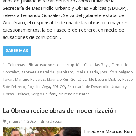
años de jubilado lo sacan del retiro- como titular de la
Secretaría de Desarrollo Urbano y Obras Públicas (SDUOP),
releva a Fernando González. Se va del gabinete estatal de
Querétaro, el responsable de una de las obras con mayores
cuestionamientos, la de Paseo 5 de Febrero, en medio de
acusaciones de corrupción…
SABER MÁS
,
,
Columnas
acusaciones de corrupción
Calzadas Boys
Fernando
,
,
,
González
gabinete estatal de Querétaro
José Calzada
José Pío X. Salgado
,
,
,
,
Tovar
Mariano Palacios
Mauricio Kuri González
Me Lleva El Diablo
Paseo
,
,
,
5 de Febrero
Rogelio Vega
SDUOP
Secretaría de Desarrollo Urbano y
,
,
Obras Públicas
Sergio Chufani
sin rendir cuentas
La Obrera recibe obras de modernización
January 14, 2025
Redacción
Encabeza Mauricio Kuri