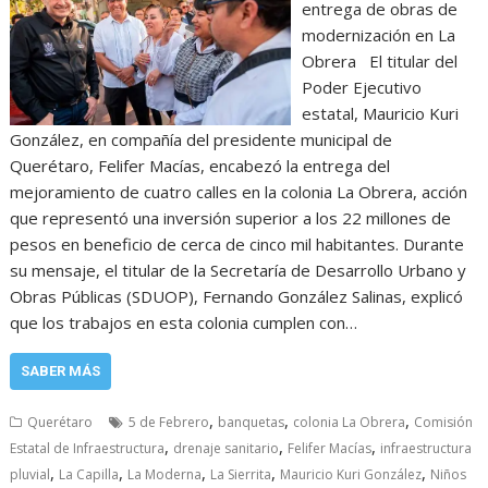
entrega de obras de
modernización en La
Obrera El titular del
Poder Ejecutivo
estatal, Mauricio Kuri
González, en compañía del presidente municipal de
Querétaro, Felifer Macías, encabezó la entrega del
mejoramiento de cuatro calles en la colonia La Obrera, acción
que representó una inversión superior a los 22 millones de
pesos en beneficio de cerca de cinco mil habitantes. Durante
su mensaje, el titular de la Secretaría de Desarrollo Urbano y
Obras Públicas (SDUOP), Fernando González Salinas, explicó
que los trabajos en esta colonia cumplen con…
SABER MÁS
,
,
,
Querétaro
5 de Febrero
banquetas
colonia La Obrera
Comisión
,
,
,
Estatal de Infraestructura
drenaje sanitario
Felifer Macías
infraestructura
,
,
,
,
,
pluvial
La Capilla
La Moderna
La Sierrita
Mauricio Kuri González
Niños