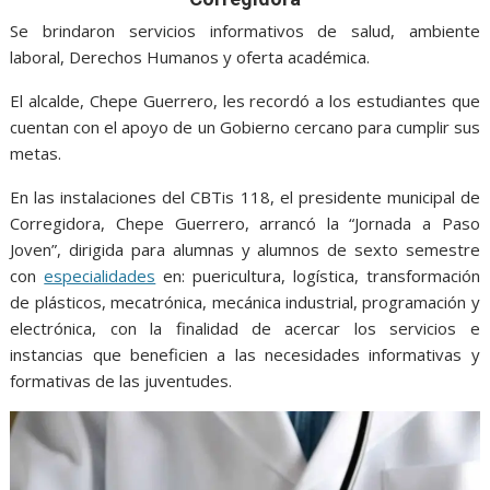
o
A
n
e
a
o
p
g
m
Se brindaron servicios informativos de salud, ambiente
laboral, Derechos Humanos y oferta académica.
k
p
er
El alcalde, Chepe Guerrero, les recordó a los estudiantes que
cuentan con el apoyo de un Gobierno cercano para cumplir sus
metas.
En las instalaciones del CBTis 118, el presidente municipal de
Corregidora, Chepe Guerrero, arrancó la “Jornada a Paso
Joven”, dirigida para alumnas y alumnos de sexto semestre
con
especialidades
en: puericultura, logística, transformación
de plásticos, mecatrónica, mecánica industrial, programación y
electrónica, con la finalidad de acercar los servicios e
instancias que beneficien a las necesidades informativas y
formativas de las juventudes.