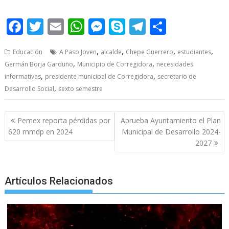
A Paso Joven A Paso Joven
F
T
E
W
M
S
T
S
ac
w
m
h
e
k
el
h
,
,
,
,
Educación
A Paso Joven
alcalde
Chepe Guerrero
estudiantes
e
itt
ai
at
ss
y
e
ar
,
,
Germán Borja Garduño
Municipio de Corregidora
necesidades
b
er
l
s
e
p
gr
e
,
,
informativas
presidente municipal de Corregidora
secretario de
o
A
n
e
a
,
Desarrollo Social
sexto semestre
o
p
g
m
Post
k
p
er
Pemex reporta pérdidas por
Aprueba Ayuntamiento el Plan
navigation
620 mmdp en 2024
Municipal de Desarrollo 2024-
2027
Artículos Relacionados