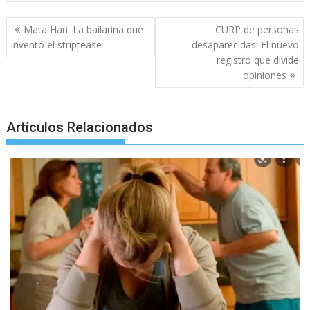
b
er
l
s
e
p
gr
e
o
A
n
e
a
Post
Mata Hari: La bailarina que
CURP de personas
o
p
g
m
navigation
inventó el striptease
desaparecidas: El nuevo
registro que divide
k
p
er
opiniones
Artículos Relacionados