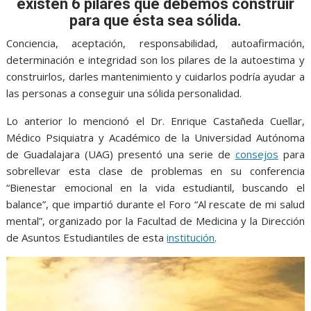
o
A
n
e
a
existen 6 pilares que debemos construir
o
p
g
m
para que ésta sea sólida.
k
p
er
Conciencia, aceptación, responsabilidad, autoafirmación,
determinación e integridad son los pilares de la autoestima y
construirlos, darles mantenimiento y cuidarlos podría ayudar a
las personas a conseguir una sólida personalidad.
Lo anterior lo mencionó el Dr. Enrique Castañeda Cuellar,
Médico Psiquiatra y Académico de la Universidad Autónoma
de Guadalajara (UAG) presentó una serie de
consejos
para
sobrellevar esta clase de problemas en su conferencia
“Bienestar emocional en la vida estudiantil, buscando el
balance”, que impartió durante el Foro “Al rescate de mi salud
mental”, organizado por la Facultad de Medicina y la Dirección
de Asuntos Estudiantiles de esta
institución
.