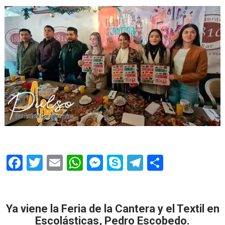
F
T
E
W
M
S
T
S
ac
w
m
h
e
k
el
h
e
itt
ai
at
ss
y
e
ar
b
er
l
s
e
p
gr
e
Ya viene la Feria de la Cantera y el Textil en
Escolásticas, Pedro Escobedo.