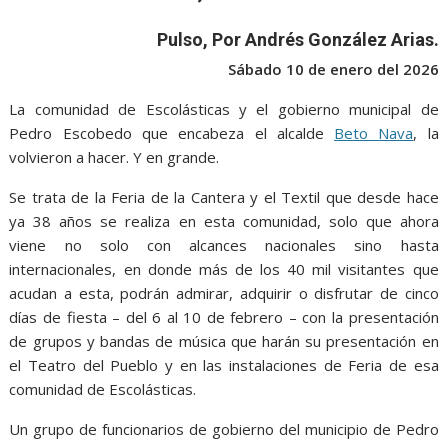
o
A
n
e
a
o
p
g
m
Pulso, Por Andrés González Arias.
k
p
er
Sábado 10 de enero del 2026
La comunidad de Escolásticas y el gobierno municipal de
Pedro Escobedo que encabeza el alcalde
Beto Nava
, la
volvieron a hacer. Y en grande.
Se trata de la Feria de la Cantera y el Textil que desde hace
ya 38 años se realiza en esta comunidad, solo que ahora
viene no solo con alcances nacionales sino hasta
internacionales, en donde más de los 40 mil visitantes que
acudan a esta, podrán admirar, adquirir o disfrutar de cinco
días de fiesta – del 6 al 10 de febrero – con la presentación
de grupos y bandas de música que harán su presentación en
el Teatro del Pueblo y en las instalaciones de Feria de esa
comunidad de Escolásticas.
Un grupo de funcionarios de gobierno del municipio de Pedro