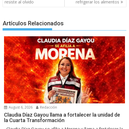
navigation
resiste al olvido
refrigerar los alimentos
Artículos Relacionados
August 6, 2026
Redacción
Claudia Díaz Gayou llama a fortalecer la unidad de
la Cuarta Transformación
Claudia Díaz Gayou se afilia a Morena y llama a fortalecer la