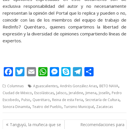
exclusiva responsabilidad del autor y no necesariamente
representan la opinión del Portal que lo replica y pueden o no,
coincidir con las de los miembros del equipo de trabajo de
RedInfo7 Querétaro., quienes compartimos la libertad de
expresión y la diversidad de opiniones compartiendo líneas de
expertos.
viene la Feria, viene la Feria, viene la Feria, viene la Feria, viene
la Feria, viene la Feria, viene la Feria
F
T
E
W
M
S
T
S
ac
w
m
h
e
k
el
h
,
,
,
Columnas
Aguascalientes
Andrés González Arias
BETO NAVA
e
itt
ai
at
ss
y
e
ar
,
,
,
,
,
,
Ciudad de México
Escolásticas
Jalisco
Jeraldine
Jimena
Joselín
Pedro
b
er
l
s
e
p
gr
e
,
,
,
,
,
Escobedo
Pulso
Querétaro
Reina de esta Feria
Secretaría de Cultura
o
A
n
e
a
,
,
,
Sonora Dinamita
Teatro del Pueblo
Turismo Municipal
Zacatecas
o
p
g
m
Post
k
p
er
Tanguyú, la muñeca que se
Recomendaciones para