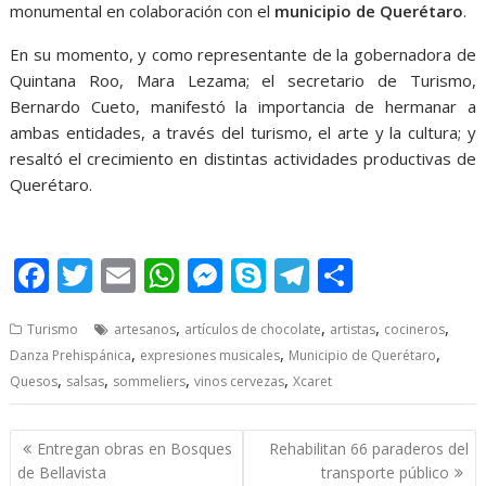
monumental en colaboración con el
municipio de Querétaro
.
En su momento, y como representante de la gobernadora de
Quintana Roo, Mara Lezama; el secretario de Turismo,
Bernardo Cueto, manifestó la importancia de hermanar a
ambas entidades, a través del turismo, el arte y la cultura; y
resaltó el crecimiento en distintas actividades productivas de
Querétaro.
F
T
E
W
M
S
T
S
ac
w
m
h
e
k
el
h
,
,
,
,
Turismo
artesanos
artículos de chocolate
artistas
cocineros
e
itt
ai
at
ss
y
e
ar
,
,
,
Danza Prehispánica
expresiones musicales
Municipio de Querétaro
b
er
l
s
e
p
gr
e
,
,
,
,
Quesos
salsas
sommeliers
vinos cervezas
Xcaret
o
A
n
e
a
o
p
g
m
Post
Entregan obras en Bosques
Rehabilitan 66 paraderos del
navigation
k
p
er
de Bellavista
transporte público