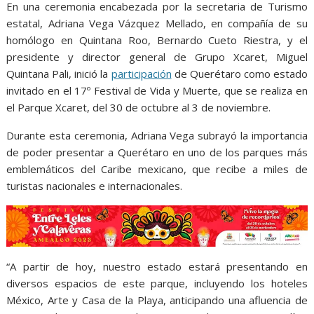
o
A
n
e
a
En una ceremonia encabezada por la secretaria de Turismo
o
p
g
m
estatal, Adriana Vega Vázquez Mellado, en compañía de su
k
p
er
homólogo en Quintana Roo, Bernardo Cueto Riestra, y el
presidente y director general de Grupo Xcaret, Miguel
Quintana Pali, inició la
participación
de Querétaro como estado
invitado en el 17º Festival de Vida y Muerte, que se realiza en
el Parque Xcaret, del 30 de octubre al 3 de noviembre.
Durante esta ceremonia, Adriana Vega subrayó la importancia
de poder presentar a Querétaro en uno de los parques más
emblemáticos del Caribe mexicano, que recibe a miles de
turistas nacionales e internacionales.
“A partir de hoy, nuestro estado estará presentando en
diversos espacios de este parque, incluyendo los hoteles
México, Arte y Casa de la Playa, anticipando una afluencia de