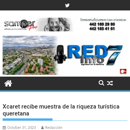
Skip
to
content
Xcaret recibe muestra de la riqueza turística
queretana
October 31, 2023
Redacción