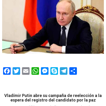
F
T
E
W
M
S
T
S
ac
w
m
h
e
k
el
h
e
itt
ai
at
ss
y
e
ar
b
er
l
s
e
p
gr
e
Vladímir Putin abre su campaña de reelección a la
o
A
n
e
a
espera del registro del candidato por la paz