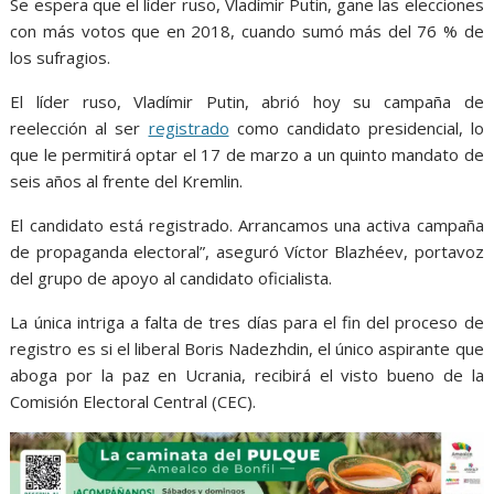
o
p
g
m
Se espera que el líder ruso, Vladímir Putin, gane las elecciones
con más votos que en 2018, cuando sumó más del 76 % de
k
p
er
los sufragios.
El líder ruso, Vladímir Putin, abrió hoy su campaña de
reelección al ser
registrado
como candidato presidencial, lo
que le permitirá optar el 17 de marzo a un quinto mandato de
seis años al frente del Kremlin.
El candidato está registrado. Arrancamos una activa campaña
de propaganda electoral”, aseguró Víctor Blazhéev, portavoz
del grupo de apoyo al candidato oficialista.
La única intriga a falta de tres días para el fin del proceso de
registro es si el liberal Boris Nadezhdin, el único aspirante que
aboga por la paz en Ucrania, recibirá el visto bueno de la
Comisión Electoral Central (CEC).