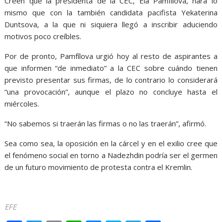
Creen que la presidenta de la CEC, Ela Pamfílova, hará lo
mismo que con la también candidata pacifista Yekaterina
Duntsova, a la que ni siquiera llegó a inscribir aduciendo
motivos poco creíbles.
Por de pronto, Pamfílova urgió hoy al resto de aspirantes a
que informen “de inmediato” a la CEC sobre cuándo tienen
previsto presentar sus firmas, de lo contrario lo considerará
“una provocación”, aunque el plazo no concluye hasta el
miércoles.
“No sabemos si traerán las firmas o no las traerán”, afirmó.
Sea como sea, la oposición en la cárcel y en el exilio cree que
el fenómeno social en torno a Nadezhdin podría ser el germen
de un futuro movimiento de protesta contra el Kremlin.
Vladímir Vladímir Vladímir Vladímir Vladímir Vladímir
EFE