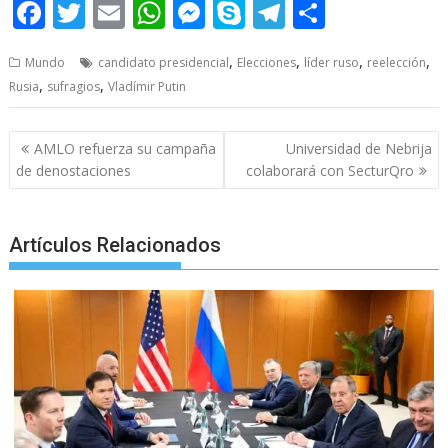
F
T
E
W
M
S
T
S
ac
w
m
h
e
k
el
h
,
,
,
,
Mundo
candidato presidencial
Elecciones
líder ruso
reelección
e
itt
ai
at
ss
y
e
ar
,
,
Rusia
sufragios
Vladímir Putin
b
er
l
s
e
p
gr
e
o
A
n
e
a
Post
AMLO refuerza su campaña
Universidad de Nebrija
o
p
g
m
navigation
de denostaciones
colaborará con SecturQro
k
p
er
Artículos Relacionados