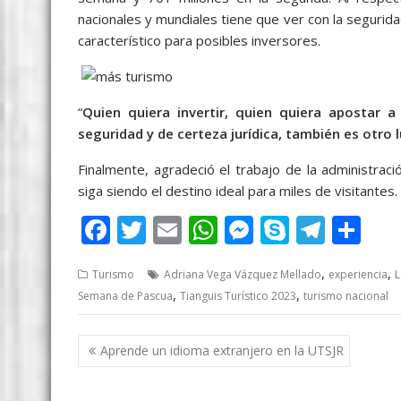
nacionales y mundiales tiene que ver con la seguridad
característico para posibles inversores.
“
Quien quiera invertir, quien quiera apostar 
seguridad y de certeza jurídica, también es otro 
Finalmente, agradeció el trabajo de la administraci
siga siendo el destino ideal para miles de visitantes.
F
T
E
W
M
S
T
S
ac
w
m
h
e
k
el
h
,
,
Turismo
Adriana Vega Vázquez Mellado
experiencia
L
e
itt
ai
at
ss
y
e
ar
,
,
Semana de Pascua
Tianguis Turístico 2023
turismo nacional
b
er
l
s
e
p
gr
e
o
A
n
e
a
Post
Aprende un idioma extranjero en la UTSJR
o
p
g
m
navigation