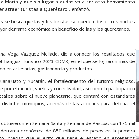
 Morin y que sin lugar a dudas va a ser otra herramienta
er atraer turistas a Querétaro
“, enfatizó.
s se busca que las y los turistas se queden dos o tres noches
ayor derrama económica en beneficio de las y los queretanos.
iana Vega Vázquez Mellado, dio a conocer los resultados que
el Tianguis Turístico 2023 CDMX, en el que se lograron más de
ado en artesanías, gastronomía y productos.
najuato y Yucatán, el fortalecimiento del turismo religioso,
 por el mundo, vuelos y conectividad, así como la participación
etalles sobre el nuevo planetario, que contará con estándares
 distintos municipios; además de las acciones para detonar el
se obtuvieron en Semana Santa y Semana de Pascua, con 175 mil
a derrama económica de 850 millones de pesos en la primera
o, precisó que el éxito que tiene el estado en escenarios