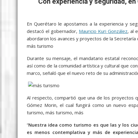
b
er
l
s
e
p
gr
e
Con experiencia y seguridad, e
o
A
n
e
a
o
p
g
m
En Querétaro le apostamos a la experiencia y segu
k
p
er
destacó el gobernador,
Mauricio Kuri González
, al
abordaron los avances y proyectos de la Secretaría 
más turismo
, más turismo
Durante su mensaje, el mandatario estatal reconoci
así como de la comunidad artística y cultural que con
marco, señaló que el nuevo reto de su administració
Al respecto, compartió que una de los proyectos qu
Gómez Morin, el cual fungirá como un nuevo espac
turismo, más turismo, más
turismo, más turismo
“
Nuestra idea como turismo es que las y los ciu
es menos contemplativa y más de experiencia