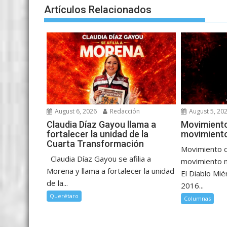
k
p
er
Artículos Relacionados
August 6, 2026
Redacción
August 5, 20
Claudia Díaz Gayou llama a
Movimiento
fortalecer la unidad de la
movimiento
Cuarta Transformación
Movimiento c
Claudia Díaz Gayou se afilia a
movimiento n
Morena y llama a fortalecer la unidad
El Diablo Mié
de la...
2016...
Querétaro
Columnas