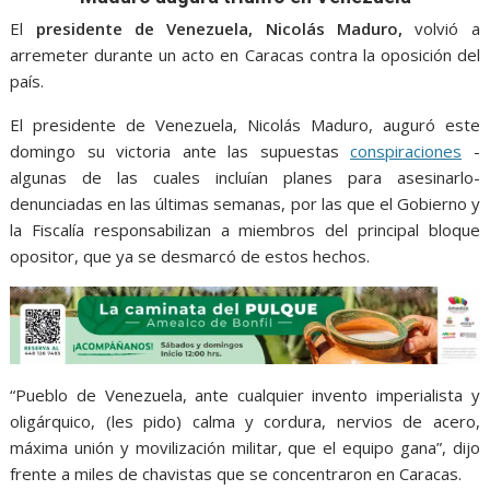
e
t
i
t
s
p
e
r
El
b
presidente de Venezuela, Nicolás Maduro,
t
l
s
e
e
g
e
volvió a
arremeter durante un acto en Caracas contra la oposición del
o
e
A
n
r
país.
o
r
p
g
a
El presidente de Venezuela, Nicolás Maduro, auguró este
k
p
e
m
domingo su victoria ante las supuestas
conspiraciones
-
r
algunas de las cuales incluían planes para asesinarlo-
denunciadas en las últimas semanas, por las que el Gobierno y
la Fiscalía responsabilizan a miembros del principal bloque
opositor, que ya se desmarcó de estos hechos.
“Pueblo de Venezuela, ante cualquier invento imperialista y
oligárquico, (les pido) calma y cordura, nervios de acero,
máxima unión y movilización militar, que el equipo gana”, dijo
frente a miles de chavistas que se concentraron en Caracas.