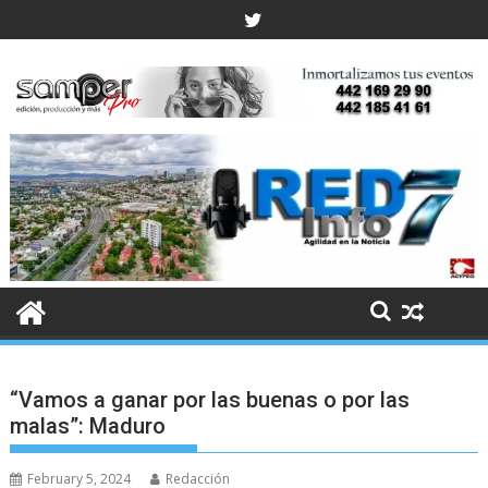
Skip
to
content
“Vamos a ganar por las buenas o por las
malas”: Maduro
February 5, 2024
Redacción