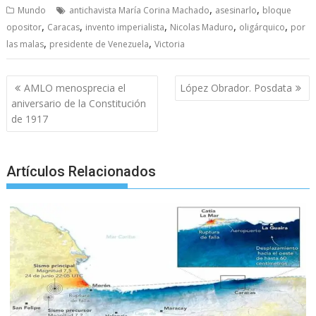
F
T
E
W
M
S
T
S
,
,
Mundo
antichavista María Corina Machado
asesinarlo
bloque
a
w
m
h
e
k
e
h
,
,
,
,
,
opositor
Caracas
invento imperialista
Nicolas Maduro
oligárquico
por
c
i
a
a
s
y
l
a
,
,
las malas
presidente de Venezuela
Victoria
e
t
i
t
s
p
e
r
Post
b
t
l
s
e
e
g
e
AMLO menosprecia el
López Obrador. Posdata
navigation
aniversario de la Constitución
o
e
A
n
r
de 1917
o
r
p
g
a
k
p
e
m
Artículos Relacionados
r