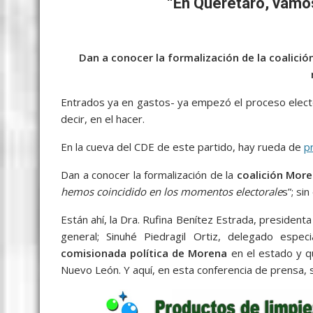
b
er
l
s
e
p
gr
e
“En Querétaro, vamos
o
A
n
e
a
o
p
g
m
Dan a conocer la formalización de la coalició
k
p
er
Entrados ya en gastos- ya empezó el proceso electo
decir, en el hacer.
En la cueva del CDE de este partido, hay rueda de
p
Dan a conocer la formalización de la
coalición More
hemos coincidido
en los momentos electorale
s”; sin
Están ahí, la Dra. Rufina Benítez Estrada, presidenta
general; Sinuhé Piedragil Ortiz, delegado espec
comisionada política de Morena
en el estado y q
Nuevo León. Y aquí, en esta conferencia de prensa, 