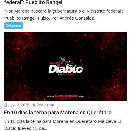
federal”: Pueblito Rangel.
“Por Morena buscaré la gubernatura o el V distrito federal”:
Pueblito Rangel. Pulso, Por Andrés González...
Columnas
July 16, 2026
Redacción
En 10 días la terna para Morena en Querétaro
En 10 días la terna para Morena en Querétaro Me Lleva El
Diablo Jueves 15 de...