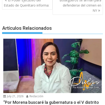
k
p
er
El Poder Ejecutivo del
Bodegueros se arman para
navigation
Estado de Querétaro informa:
defenderse del crimen en
NY
Artículos Relacionados
July 21, 2026
Redacción
“Por Morena buscaré la gubernatura o el V distrito