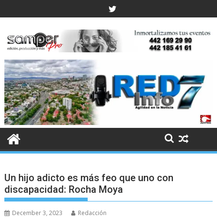
Skip
to
content
Un hijo adicto es más feo que uno con
discapacidad: Rocha Moya
December 3, 2023
Redacción