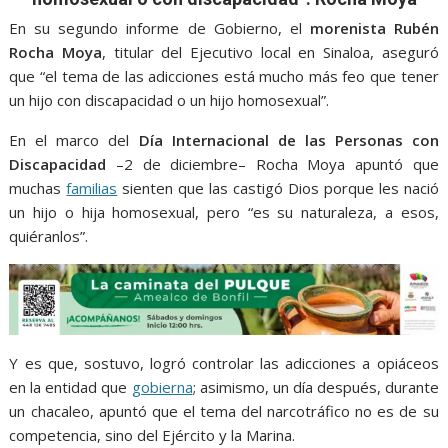
o
A
n
e
a
o
p
g
m
En su segundo informe de Gobierno, el
morenista Rubén
Rocha Moya
, titular del Ejecutivo local en Sinaloa, aseguró
k
p
er
que “el tema de las adicciones está mucho más feo que tener
un hijo con discapacidad o un hijo homosexual”.
En el marco del
Día Internacional de las Personas con
Discapacidad
–2 de diciembre– Rocha Moya apuntó que
muchas
familias
sienten que las castigó Dios porque les nació
un hijo o hija homosexual, pero “es su naturaleza, a esos,
quiéranlos”.
Y es que, sostuvo, logró controlar las adicciones a opiáceos
en la entidad que
gobierna
; asimismo, un día después, durante
un chacaleo, apuntó que el tema del narcotráfico no es de su
competencia, sino del Ejército y la Marina.