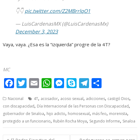
👇👇
pic.twitter.com/Z2MBrrlqO1
— LuisCardenasMX (@LuisCardenasMx)
December 3, 2023
Vaya, vaya. ¿Esa es la “izquierda” progre de la 4T?
MC
F
T
E
W
M
S
T
S
ac
w
m
h
e
k
el
h
,
,
,
,
,
Nacional
4T
acosador
acoso sexual
adicciones
castigó Dios
e
itt
ai
at
ss
y
e
ar
,
,
con discapacidad
Día Internacional de las Personas con Discapacidad
b
er
l
s
e
p
gr
e
,
,
,
,
,
gobernador de Sinaloa
hijo adicto
homosexual
más feo
morenista
o
A
n
e
a
,
,
,
protegido a un funcionario
Rubén Rocha Moya
Segundo Informe
Sinaloa
o
p
g
m
Post