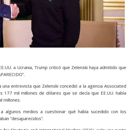
E.UU. a Ucrania, Trump criticó que Zelenski haya admitido que
ESAPARECIDO”.
 una entrevista que Zelenski concedió a la agencia Associated
os 177 mil millones de dólares que se decía que EE.UU. había
l millones.
n a algunos medios a cuestionar qué había sucedido con los
aban “desaparecidos”.
for Strategic and International Studies (CSIS), solo una parte