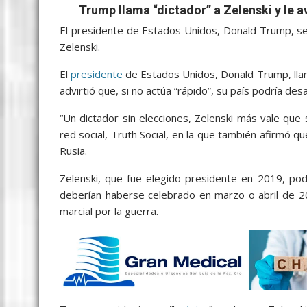
c
i
a
a
s
y
l
a
Trump llama “dictador” a Zelenski y le a
e
t
i
t
s
p
e
r
El presidente de Estados Unidos, Donald Trump, se
b
t
l
s
e
e
g
e
Zelenski.
o
e
A
n
r
El
presidente
de Estados Unidos, Donald Trump, llamó
o
r
p
g
a
advirtió que, si no actúa “rápido”, su país podría des
k
p
e
m
“Un dictador sin elecciones, Zelenski más vale que
r
red social, Truth Social, en la que también afirmó qu
Rusia.
Zelenski, que fue elegido presidente en 2019, pod
deberían haberse celebrado en marzo o abril de 20
marcial por la guerra.