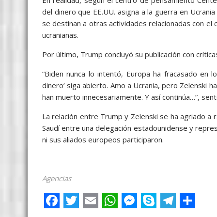
del dinero que EE.UU. asigna a la guerra en Ucrania
se destinan a otras actividades relacionadas con el
ucranianas.
Por último, Trump concluyó su publicación con crític
“Biden nunca lo intentó, Europa ha fracasado en l
dinero’ siga abierto. Amo a Ucrania, pero Zelenski 
han muerto innecesariamente. Y así continúa…”, sent
La relación entre Trump y Zelenski se ha agriado a 
Saudí entre una delegación estadounidense y represe
ni sus aliados europeos participaron.
Agencias
F
T
E
W
M
S
T
S