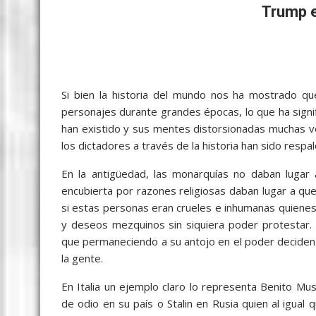
c
i
a
a
s
y
l
a
Trump e
e
t
i
t
s
p
e
r
b
t
l
s
e
e
g
e
o
e
A
n
r
o
r
p
g
a
Si bien la historia del mundo nos ha mostrado 
personajes durante grandes épocas, lo que ha signif
k
p
e
m
han existido y sus mentes distorsionadas muchas ve
r
los dictadores a través de la historia han sido respal
En la antigüedad, las monarquías no daban lugar 
encubierta por razones religiosas daban lugar a qu
si estas personas eran crueles e inhumanas quiene
y deseos mezquinos sin siquiera poder protestar. 
que permaneciendo a su antojo en el poder deciden 
la gente.
En Italia un ejemplo claro lo representa Benito Mu
de odio en su país o Stalin en Rusia quien al igual q