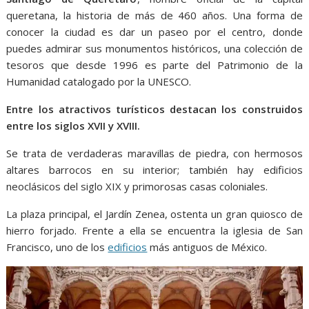
o
p
g
m
queretana, la historia de más de 460 años. Una forma de
k
p
er
conocer la ciudad es dar un paseo por el centro, donde
puedes admirar sus monumentos históricos, una colección de
tesoros que desde 1996 es parte del Patrimonio de la
Humanidad catalogado por la UNESCO.
Entre los atractivos turísticos destacan los construidos
entre los siglos XVII y XVIII.
Se trata de verdaderas maravillas de piedra, con hermosos
altares barrocos en su interior; también hay edificios
neoclásicos del siglo XIX y primorosas casas coloniales.
La plaza principal, el Jardín Zenea, ostenta un gran quiosco de
hierro forjado. Frente a ella se encuentra la iglesia de San
Francisco, uno de los
edificios
más antiguos de México.