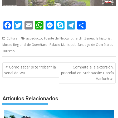
F
T
E
W
M
S
T
S
ac
w
m
h
e
k
el
h
,
,
,
,
Cultura
acueducto
Fuente de Neptuno
Jardín Zenea
la historia
e
itt
ai
at
ss
y
e
ar
,
,
,
Museo Regional de Querétaro
Palacio Municipal
Santiago de Querétaro
b
er
l
s
e
p
gr
e
Turismo
o
A
n
e
a
o
p
g
m
Post
Cómo saber si te “roban” la
Combate a la extorsión,
navigation
k
p
er
señal de WiFi
prioridad en Michoacán: García
Harfuch
Artículos Relacionados