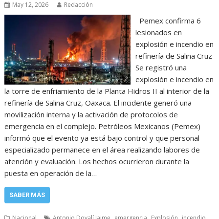
May 12, 2026
Redacción
Pemex confirma 6
lesionados en
explosión e incendio en
refinería de Salina Cruz
Se registró una
explosión e incendio en
la torre de enfriamiento de la Planta Hidros II al interior de la
refinería de Salina Cruz, Oaxaca. El incidente generó una
movilización interna y la activación de protocolos de
emergencia en el complejo. Petróleos Mexicanos (Pemex)
informó que el evento ya está bajo control y que personal
especializado permanece en el área realizando labores de
atención y evaluación. Los hechos ocurrieron durante la
puesta en operación de la…
SABER MÁS
,
,
,
,
Nacional
Antonio Dovalí Jaime
emergencia
Explosión
incendio