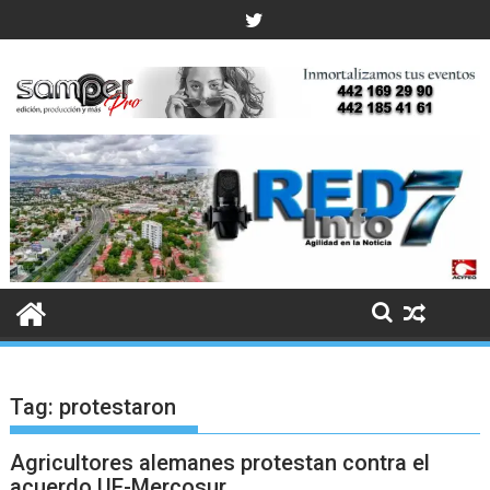
Skip
to
content
Tag:
protestaron
Agricultores alemanes protestan contra el
acuerdo UE-Mercosur