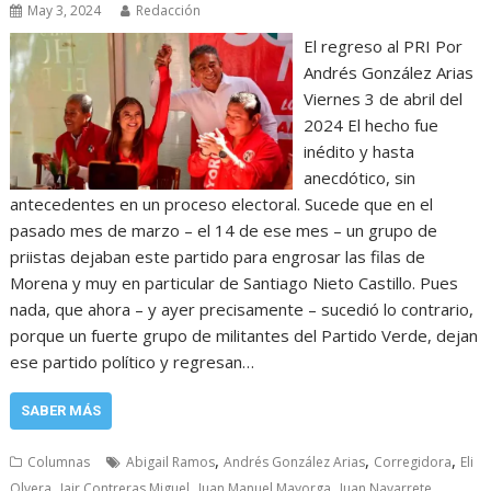
May 3, 2024
Redacción
El regreso al PRI Por
Andrés González Arias
Viernes 3 de abril del
2024 El hecho fue
inédito y hasta
anecdótico, sin
antecedentes en un proceso electoral. Sucede que en el
pasado mes de marzo – el 14 de ese mes – un grupo de
priistas dejaban este partido para engrosar las filas de
Morena y muy en particular de Santiago Nieto Castillo. Pues
nada, que ahora – y ayer precisamente – sucedió lo contrario,
porque un fuerte grupo de militantes del Partido Verde, dejan
ese partido político y regresan…
SABER MÁS
,
,
,
Columnas
Abigail Ramos
Andrés González Arias
Corregidora
Eli
,
,
,
,
Olvera
Jair Contreras Miguel
Juan Manuel Mayorga
Juan Navarrete