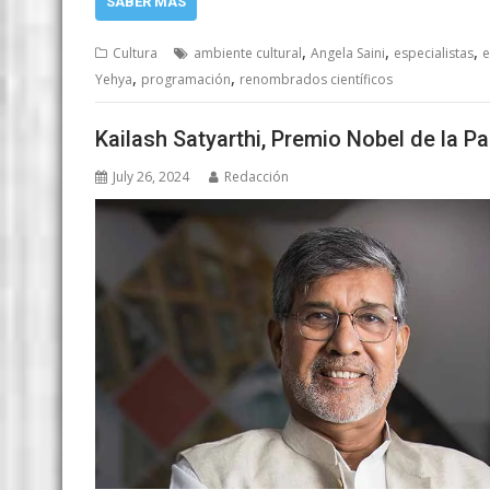
SABER MÁS
,
,
,
Cultura
ambiente cultural
Angela Saini
especialistas
e
,
,
Yehya
programación
renombrados científicos
Kailash Satyarthi, Premio Nobel de la Pa
July 26, 2024
Redacción