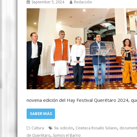
September 5, 2024
Redacción
novena edición del Hay Festival Querétaro 2024, q
SABER MÁS
,
,
Cultura
9a. edición
Cineteca Rosalío Solano
document
,
de Querétaro
Somos el Barrio