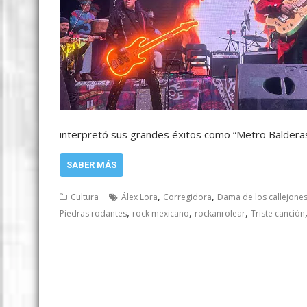
interpretó sus grandes éxitos como “Metro Baldera
SABER MÁS
,
,
Cultura
Álex Lora
Corregidora
Dama de los callejone
,
,
,
Piedras rodantes
rock mexicano
rockanrolear
Triste canción