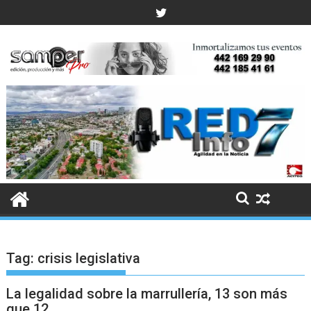
Skip
to
content
Tag:
crisis legislativa
La legalidad sobre la marrullería, 13 son más
que 12