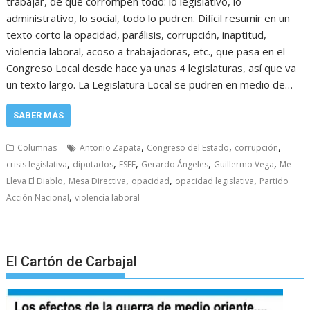
trabajar, de que corrompen todo: lo legislativo, lo
administrativo, lo social, todo lo pudren. Difícil resumir en un
texto corto la opacidad, parálisis, corrupción, inaptitud,
violencia laboral, acoso a trabajadoras, etc., que pasa en el
Congreso Local desde hace ya unas 4 legislaturas, así que va
un texto largo. La Legislatura Local se pudren en medio de…
SABER MÁS
,
,
,
Columnas
Antonio Zapata
Congreso del Estado
corrupción
,
,
,
,
,
crisis legislativa
diputados
ESFE
Gerardo Ángeles
Guillermo Vega
Me
,
,
,
,
Lleva El Diablo
Mesa Directiva
opacidad
opacidad legislativa
Partido
,
Acción Nacional
violencia laboral
El Cartón de Carbajal