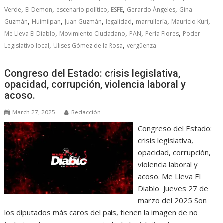
,
,
,
,
,
Verde
El Demon
escenario político
ESFE
Gerardo Ángeles
Gina
,
,
,
,
,
,
Guzmán
Huimilpan
Juan Guzmán
legalidad
marrullería
Mauricio Kuri
,
,
,
,
Me Lleva El Diablo
Movimiento Ciudadano
PAN
Perla Flores
Poder
,
,
Legislativo local
Ulises Gómez de la Rosa
vergüenza
Congreso del Estado: crisis legislativa,
opacidad, corrupción, violencia laboral y
acoso.
March 27, 2025
Redacción
Congreso del Estado:
crisis legislativa,
opacidad, corrupción,
violencia laboral y
acoso. Me Lleva El
Diablo Jueves 27 de
marzo del 2025 Son
los diputados más caros del país, tienen la imagen de no