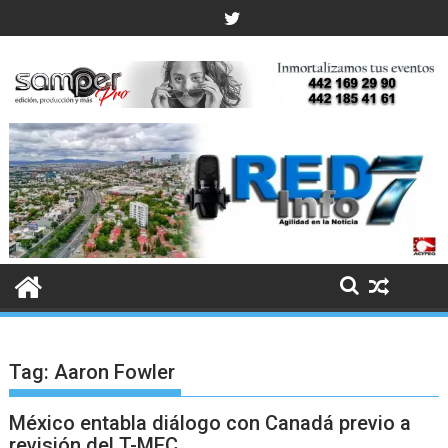
Skip
to
content
Tag:
Aaron Fowler
México entabla diálogo con Canadá previo a
revisión del T-MEC