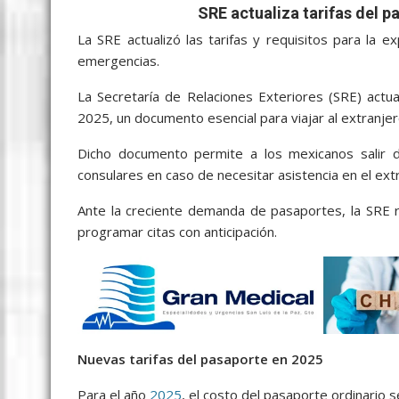
c
i
a
a
s
y
l
a
SRE actualiza tarifas del p
e
t
i
t
s
p
e
r
La SRE actualizó las tarifas y requisitos para la 
b
t
l
s
e
e
g
e
emergencias.
o
e
A
n
r
La Secretaría de Relaciones Exteriores (SRE) actual
o
r
p
g
a
2025, un documento esencial para viajar al extranjero
k
p
e
m
Dicho documento permite a los mexicanos salir de
r
consulares en caso de necesitar asistencia en el ext
Ante la creciente demanda de pasaportes, la SRE r
programar citas con anticipación.
Nuevas tarifas del pasaporte en 2025
Para el año
2025
, el costo del pasaporte ordinario s