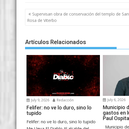
a
w
m
h
e
k
e
h
c
i
a
a
s
y
l
a
Post
Supervisan obra de conservación del templo de San
e
t
i
t
s
p
e
r
navigation
Rosa de Viterbo
b
t
l
s
e
e
g
e
o
e
A
n
r
Artículos Relacionados
o
r
p
g
a
k
p
e
m
r
July 6, 2026
July 9, 2026
Redacción
Municipio 
Felifer: no ve lo duro, sino lo
gastos en l
tupido
Paul Ospita
Felifer: no ve lo duro, sino lo tupido
Municipio de
Me Lleva El Diablo Al alcalde del