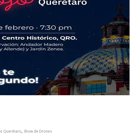
,
de Querétaro
Show de Drones