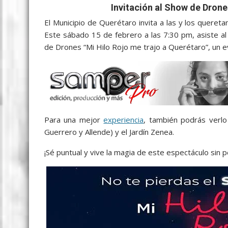
c
i
a
a
s
y
l
a
Invitación al Show de Drone
e
t
i
t
s
p
e
r
El Municipio de Querétaro invita a las y los queretan
b
t
l
s
e
e
g
e
Este sábado 15 de febrero a las 7:30 pm, asiste al 
de Drones “Mi Hilo Rojo me trajo a Querétaro”, un ev
o
e
A
n
r
o
r
p
g
a
k
p
e
m
r
Para una mejor
experiencia
, también podrás verl
Guerrero y Allende) y el Jardín Zenea.
¡Sé puntual y vive la magia de este espectáculo sin 