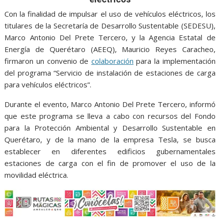
o
A
n
e
a
o
p
g
m
Con la finalidad de impulsar el uso de vehículos eléctricos, los
titulares de la Secretaría de Desarrollo Sustentable (SEDESU),
k
p
er
Marco Antonio Del Prete Tercero, y la Agencia Estatal de
Energía de Querétaro (AEEQ), Mauricio Reyes Caracheo,
firmaron un convenio de
colaboración
para la implementación
del programa “Servicio de instalación de estaciones de carga
para vehículos eléctricos”.
Durante el evento, Marco Antonio Del Prete Tercero, informó
que este programa se lleva a cabo con recursos del Fondo
para la Protección Ambiental y Desarrollo Sustentable en
Querétaro, y de la mano de la empresa Tesla, se busca
establecer en diferentes edificios gubernamentales
estaciones de carga con el fin de promover el uso de la
movilidad eléctrica.