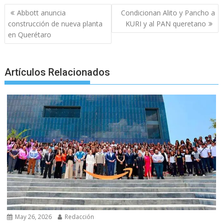
o
A
n
e
a
Post
Abbott anuncia
Condicionan Alito y Pancho a
o
p
g
m
navigation
construcción de nueva planta
KURI y al PAN queretano
en Querétaro
k
p
er
Artículos Relacionados
May 26, 2026
Redacción