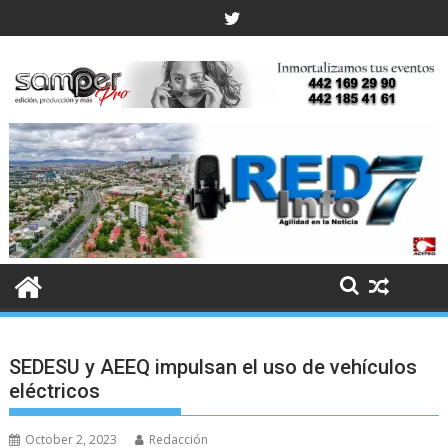
Skip
to
content
SEDESU y AEEQ impulsan el uso de vehículos
eléctricos
October 2, 2023
Redacción