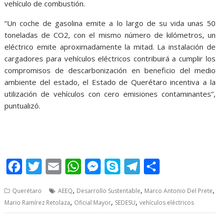
vehículo de combustión.
“Un coche de gasolina emite a lo largo de su vida unas 50
toneladas de CO2, con el mismo número de kilómetros, un
eléctrico emite aproximadamente la mitad. La instalación de
cargadores para vehículos eléctricos contribuirá a cumplir los
compromisos de descarbonización en beneficio del medio
ambiente del estado, el Estado de Querétaro incentiva a la
utilización de vehículos con cero emisiones contaminantes”,
puntualizó.
SEDESU y SEDESU y SEDESU y SEDESU y
F
T
E
W
M
S
T
S
ac
w
m
h
e
k
el
h
,
,
,
Querétaro
AEEQ
Desarrollo Sustentable
Marco Antonio Del Prete
e
itt
ai
at
ss
y
e
ar
,
,
,
Mario Ramírez Retolaza
Oficial Mayor
SEDESU
vehículos eléctricos
b
er
l
s
e
p
gr
e