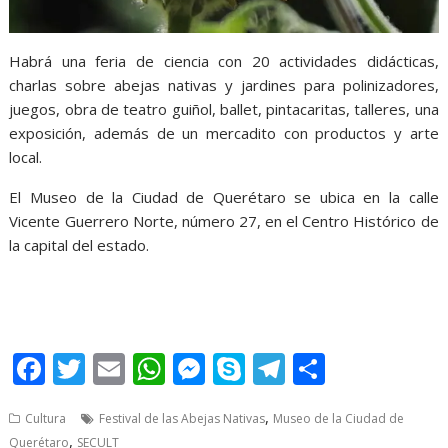
Habrá una feria de ciencia con 20 actividades didácticas,
charlas sobre abejas nativas y jardines para polinizadores,
juegos, obra de teatro guiñol, ballet, pintacaritas, talleres, una
exposición, además de un mercadito con productos y arte
local.
El Museo de la Ciudad de Querétaro se ubica en la calle
Vicente Guerrero Norte, número 27, en el Centro Histórico de
la capital del estado.
SECULT
F
T
E
W
M
S
T
S
ac
w
m
h
e
k
el
h
,
Cultura
Festival de las Abejas Nativas
Museo de la Ciudad de
e
itt
ai
at
ss
y
e
ar
,
Querétaro
SECULT