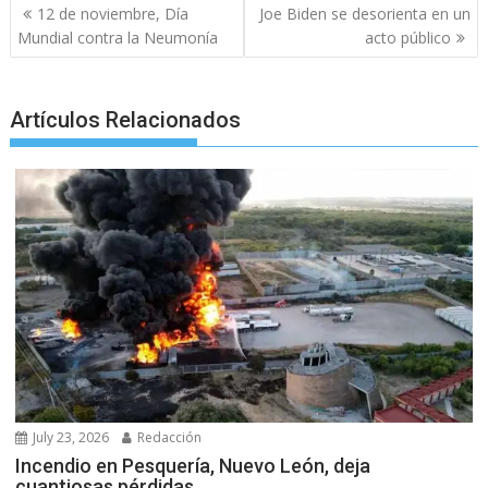
o
p
g
m
Post
12 de noviembre, Día
Joe Biden se desorienta en un
navigation
k
p
er
Mundial contra la Neumonía
acto público
Artículos Relacionados
July 23, 2026
Redacción
Incendio en Pesquería, Nuevo León, deja
cuantiosas pérdidas