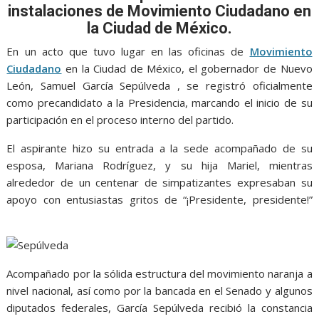
o
A
n
e
a
instalaciones de Movimiento Ciudadano en
o
p
g
m
la Ciudad de México.
k
p
er
En un acto que tuvo lugar en las oficinas de
Movimiento
Ciudadano
en la Ciudad de México, el gobernador de Nuevo
León, Samuel García Sepúlveda , se registró oficialmente
como precandidato a la Presidencia, marcando el inicio de su
participación en el proceso interno del partido.
El aspirante hizo su entrada a la sede acompañado de su
esposa, Mariana Rodríguez, y su hija Mariel, mientras
alrededor de un centenar de simpatizantes expresaban su
apoyo con entusiastas gritos de “¡Presidente, presidente!”
Sepúlveda, Sepúlveda, Sepúlveda, Sepúlveda
Acompañado por la sólida estructura del movimiento naranja a
nivel nacional, así como por la bancada en el Senado y algunos
diputados federales, García Sepúlveda recibió la constancia