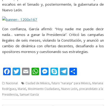
escaños en el Senado y, posteriormente, la gubernatura de
Nuevo León.
Con confianza, García afirmó: “Hoy nadie me puede decir
nada… vamos a ganar la Presidencia”. Criticó las campañas
ilegales de seis meses, violando la Constitución, y anunció un
cambio de dinámica con ofertas decentes, desafiando a los
opositores morenos y cuestionando sus estrategias.
F
T
E
W
M
S
T
S
ac
w
m
h
e
k
el
h
,
,
Nacional
Ciudad de México
futuro "naranja" para México
Mariana
e
itt
ai
at
ss
y
e
ar
,
,
,
,
Rodríguez
Mariel
Movimiento Ciudadano
Nuevo León
precandidato a la
b
er
l
s
e
p
gr
e
,
Presidencia
Samuel García
o
A
n
e
a