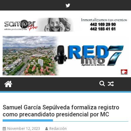
Skip
to
content
Samuel García Sepúlveda formaliza registro
como precandidato presidencial por MC
November 12, 2023
Redacción