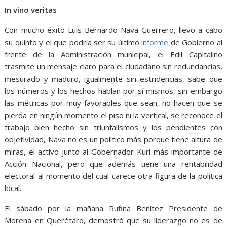
o
p
g
m
In vino veritas
k
p
er
Con mucho éxito Luis Bernardo Nava Guerrero, llevo a cabo
su quinto y el que podría ser su último
informe
de Gobierno al
frente de la Administración municipal, el Edil Capitalino
trasmite un mensaje claro para el ciudadano sin redundancias,
mesurado y maduro, igualmente sin estridencias, sabe que
los números y los hechos hablan por sí mismos, sin embargo
las métricas por muy favorables que sean, no hacen que se
pierda en ningún momento el piso ni la vertical, se reconoce el
trabajo bien hecho sin triunfalismos y los pendientes con
objetividad, Nava no es un político más porque tiene altura de
miras, el activo junto al Gobernador Kuri más importante de
Acción Nacional, pero que además tiene una rentabilidad
electoral al momento del cual carece otra figura de la política
local.
El sábado por la mañana Rufina Benítez Presidente de
Morena en Querétaro, demostró que su liderazgo no es de