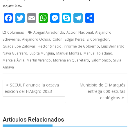
expertos.
F
T
E
W
M
S
T
S
ac
w
m
h
e
k
el
h
,
,
Columnas
Abigail Arredondo
Acción Nacional
Alejandro
e
itt
ai
at
ss
y
e
ar
,
,
,
,
,
Echeverría
Alejandro Ochoa
Colón
Edgar Pérez
El Corregidor
b
er
l
s
e
p
gr
e
,
,
,
Guadalupe Zaldívar
Héctor Sinecio
informe de Gobierno
Luis Bernardo
o
A
n
e
a
,
,
,
,
Nava Guerrero
Lupita Murguía
Manuel Montes
Manuel Toledano
,
,
,
,
Marcela Ávila
Martin Vivanco
Morena en Querétaro
Salomónico
Silvia
o
p
g
m
Amaya
k
p
er
Post
SECULT anuncia la octava
Municipio de El Marqués
navigation
edición del FIAEQro 2023
entrega 600 estufas
ecológicas
Artículos Relacionados