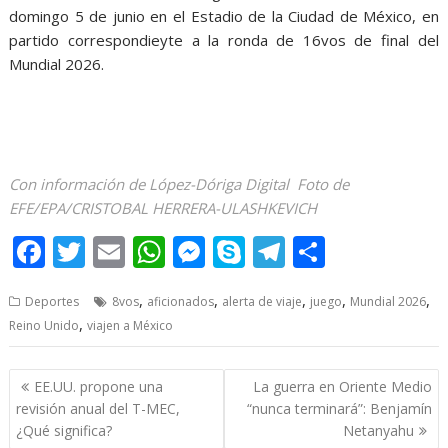
domingo 5 de junio en el Estadio de la Ciudad de México, en
partido correspondieyte a la ronda de 16vos de final del
Mundial 2026.
Con información de López-Dóriga Digital Foto de
EFE/EPA/CRISTOBAL HERRERA-ULASHKEVICH
F
T
E
W
M
S
T
S
ac
w
m
h
e
k
el
h
,
,
,
,
,
Deportes
8vos
aficionados
alerta de viaje
juego
Mundial 2026
e
itt
ai
at
ss
y
e
ar
,
Reino Unido
viajen a México
b
er
l
s
e
p
gr
e
o
A
n
e
a
Post
EE.UU. propone una
La guerra en Oriente Medio
o
p
g
m
navigation
revisión anual del T-MEC,
“nunca terminará”: Benjamín
¿Qué significa?
Netanyahu
k
p
er