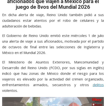
o
A
n
e
a
aficionados que viajen a México para el
o
p
g
m
juego de 8vos del Mundial 2026
k
p
er
En dicha alerta de viaje, Reino Unido también pidió a sus
ciudadanos estar atentos por el robo de celulares y la
adulteración de bebidas.
El Gobierno de Reino Unido emitió este miércoles 1 de julio
una alerta de viaje a sus aficionados, motivada por el partido
de octavos de final entre las selecciones de Inglaterra y
México en el Mundial 2026.
El Ministerio de Asuntos Exteriores, Mancomunidad y
Desarrollo del Reino Unido (FCDO, por sus siglas en inglés)
indicó que hau zonas de México donde el riesgo para los
viajeros es elevado por la actividad del crimen organizado,
enfrentamientos armados, secuestros y otros
delitos
violentos.