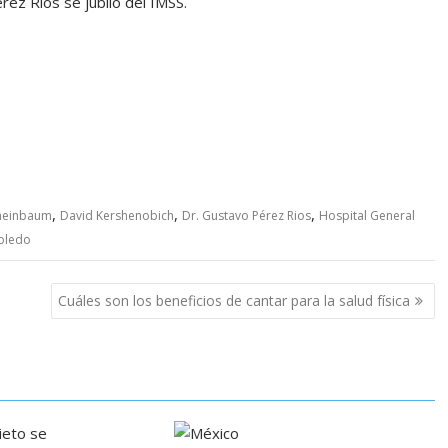
rez Rios se jubiló del IMSS.
ospital, el Hospital, el Hospital,
,
,
,
Sheinbaum
David Kershenobich
Dr. Gustavo Pérez Rios
Hospital General
bledo
Cuáles son los beneficios de cantar para la salud física