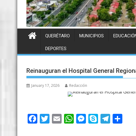
QUERÉTARO
MUNICIPIOS
EDUCACIÓ
DEPORTES
Reinauguran el Hospital General Region
January 17, 2026
Redacción
F
T
E
W
M
S
T
S
ac
w
m
h
e
k
el
h