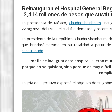
e
itt
ai
at
ss
y
e
ar
b
er
l
s
e
p
gr
e
Reinauguran el Hospital General Reg
2,414 millones de pesos que sustitu
o
A
n
e
a
La presidenta de México,
o
p
Claudia Sheinbaum
g
m
, ina
Zaragoza”
del IMSS, el cual fue demolido y reconstr
k
p
er
La presidenta de la República, Claudia Sheinbaum, de
que brindará servicio en su totalidad a partir d
construcción
.
“Por fin se inaugura este hospital. Fueron m
porque no se quisiera, sino porque es muy difícil
compli
La jefa del Ejecutivo expresó el objetivo de su gobi