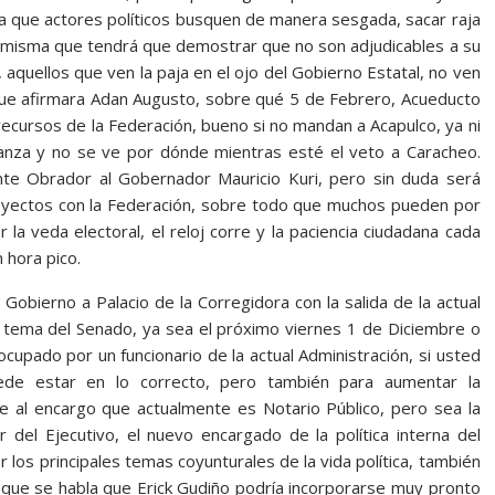
a que actores políticos busquen de manera sesgada, sacar raja
CA misma que tendrá que demostrar que no son adjudicables a su
aquellos que ven la paja en el ojo del Gobierno Estatal, no ven
 que afirmara Adan Augusto, sobre qué 5 de Febrero, Acueducto
recursos de la Federación, bueno si no mandan a Acapulco, ya ni
anza y no se ve por dónde mientras esté el veto a Caracheo.
te Obrador al Gobernador Mauricio Kuri, pero sin duda será
oyectos con la Federación, sobre todo que muchos pueden por
 la veda electoral, el reloj corre y la paciencia ciudadana cada
 hora pico.
 Gobierno a Palacio de la Corregidora con la salida de la actual
el tema del Senado, ya sea el próximo viernes 1 de Diciembre o
ocupado por un funcionario de la actual Administración, si usted
de estar en lo correcto, pero también para aumentar la
ue al encargo que actualmente es Notario Público, pero sea la
r del Ejecutivo, el nuevo encargado de la política interna del
 los principales temas coyunturales de la vida política, también
que se habla que Erick Gudiño podría incorporarse muy pronto