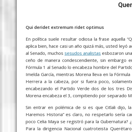
c
i
a
a
s
y
l
a
Quer
e
t
i
t
s
p
e
r
b
t
l
s
e
e
g
e
Qui deridet extremum ridet optimus
o
e
A
n
r
o
r
p
g
a
En política suele resultar odiosa la frase aquell
aplica bien, hace casi un año quizá más, usted leyó a
k
p
e
m
al Senado, muchos
sesudos analistas
esbozaron un
r
ceño de manera condescendiente, sin embargo en 
Fórmula 1 al Senado lo encabeza hombre del Partido V
Imelda García, mientras Morena lleva en la Fórmula 
Herrera a la cabeza, por si fuera poco, solamente
encabezando el Partido Verde dos de los tres Dist
Morena encabeza el 3, compitiendo por separado Mor
Sin entrar en polémica de si es que Citlali dijo, l
Haremos Historia” es claro, no respetarlo sería 
poco Celia Maya se registró para la Gubernatura? 
Para la dirigencia Nacional cuatroteista Querétaro