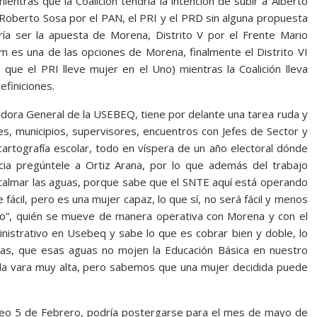
ientras que la Coalición tendría la intención de subir a Alberto
a Roberto Sosa por el PAN, el PRI y el PRD sin alguna propuesta
ría ser la apuesta de Morena, Distrito V por el Frente Mario
m es una de las opciones de Morena, finalmente el Distrito VI
 que el PRI lleve mujer en el Uno) mientras la Coalición lleva
efiniciones.
dora General de la USEBEQ, tiene por delante una tarea ruda y
les, municipios, supervisores, encuentros con Jefes de Sector y
cartografía escolar, todo en víspera de un año electoral dónde
ia pregúntele a Ortiz Arana, por lo que además del trabajo
o calmar las aguas, porque sabe que el SNTE aquí está operando
fácil, pero es una mujer capaz, lo que sí, no será fácil y menos
arro”, quién se mueve de manera operativa con Morena y con el
inistrativo en Usebeq y sabe lo que es cobrar bien y doble, lo
as, que esas aguas no mojen la Educación Básica en nuestro
 la vara muy alta, pero sabemos que una mujer decidida puede
Paseo 5 de Febrero, podría postergarse para el mes de mayo de