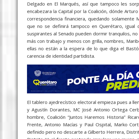
Delgado en El Marqués, así que tampoco les sor
encabezara la Capital por la Coalición, dónde Artur
correspondencia financiera, quedando solamente Ma
que no se definirá tampoco en Querétaro, igual q
suspirantes al Senado pueden dormir tranquilos, no 
más con trabajo y menos con grilla, nombres, Mari
ellas no están a la espera de lo que diga el Bast
carencia de identidad partidista.
El tablero ajedrecístico electoral empieza pues a ll
y Agustín Dorantes, MC José Antonio Ortega Cerbó
hombre, Coalición “Juntos Haremos Historia” Ricar
Frente, Antonio Macías y Paul Ospital, Marko Cort
definido pero no descarte a Gilberto Herrera, Distrit