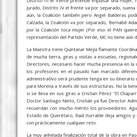
Distrito III el frente pretende impulsar una mujer, m
Jurado, Distrito IV el frente va por separado, suen
aún, la Coalición también pero Angel Balderas pod
Calzada, la Coalición va por separado, Bernabé Ada
por la Coalición toca mujer (Por eso el PAN quiere
representación del Partido Verde, MC no tiene aún d
La Maestra Irene Quintanar Mejía flamante Coordina
de mucha tierra, giras y visitas a escuelas, regiona
Directores, necesario hacer mucha presencia en la 
los profesores en el pasado han marcado diferenc
administrativo será prudente tenga en su itinerari
para Morena a través de sus estructuras. No la tiene 
si se lleva en sus giras a Cristian Pérez “El Chap
Doctor Santiago Nieto, Cristián ya fue Director Adm
recuerdan con mucho mérito los proveedores. Agu
Estado de Querétaro, Raúl Iturralde deja amigos y
con prácticamente cualquier reto.
La muy anhelada finalización total de la obra en 