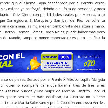
prende que él Chema Tapia abanderado por el Partido Verde
o Maximiliano ya naufragó, debido a su falta de seriedad y poca
uricio Ruiz Olees con posibilidades reales por Morena, algo
ue Corregidora, El Marqués y San Juan del Río, los ochenta
irán a campaña, las mujeres en cambio valientes alzan la mano,
bel Barrón, Carmen Gómez, Roció Rojas, puede haber más pero
ón de Mando, tampoco ponen espectaculares para justificar la
enarse de piezas, Senado por el Frente X México, Lupita Murguía
n quien lo acompañe tiene que librar el tres de tres si es
do Astudillo Suarez y una mujer de Morena, Distrito I por el
és quiere sea mujer para equilibrar, La Cuatrote no lo tiene
o II repite Marcia Solorzano y por la Coalición encabeza Verde ,