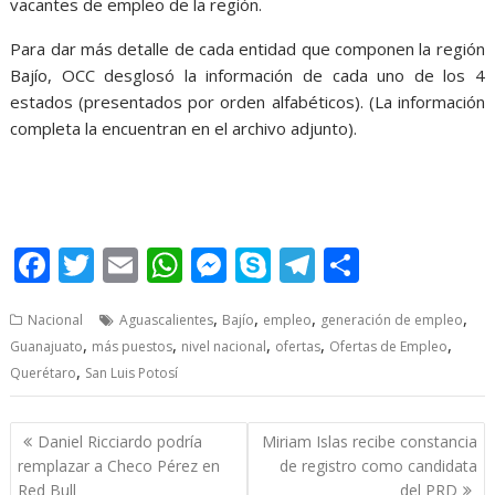
vacantes de empleo de la región.
Para dar más detalle de cada entidad que componen la región
Bajío, OCC desglosó la información de cada uno de los 4
estados (presentados por orden alfabéticos). (La información
completa la encuentran en el archivo adjunto).
F
T
E
W
M
S
T
S
ac
w
m
h
e
k
el
h
,
,
,
,
Nacional
Aguascalientes
Bajío
empleo
generación de empleo
e
itt
ai
at
ss
y
e
ar
,
,
,
,
,
Guanajuato
más puestos
nivel nacional
ofertas
Ofertas de Empleo
b
er
l
s
e
p
gr
e
,
Querétaro
San Luis Potosí
o
A
n
e
a
o
p
g
m
Post
Daniel Ricciardo podría
Miriam Islas recibe constancia
navigation
k
p
er
remplazar a Checo Pérez en
de registro como candidata
Red Bull
del PRD