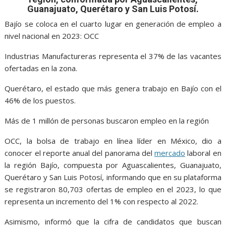
o
A
n
e
a
Guanajuato, Querétaro y San Luis Potosí.
o
p
g
m
Bajío se coloca en el cuarto lugar en generación de empleo a
k
p
er
nivel nacional en 2023: OCC
Industrias Manufactureras representa el 37% de las vacantes
ofertadas en la zona.
Querétaro, el estado que más genera trabajo en Bajío con el
46% de los puestos.
Más de 1 millón de personas buscaron empleo en la región
OCC, la bolsa de trabajo en línea líder en México, dio a
conocer el reporte anual del panorama del
mercado
laboral en
la región Bajío, compuesta por Aguascalientes, Guanajuato,
Querétaro y San Luis Potosí, informando que en su plataforma
se registraron 80,703 ofertas de empleo en el 2023, lo que
representa un incremento del 1% con respecto al 2022.
Asimismo, informó que la cifra de candidatos que buscan