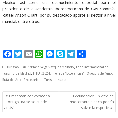
México, así como un reconocimiento especial para el
presidente de la Academia Iberoamericana de Gastronomía,
Rafael Ansón Oliart, por su destacado aporte al sector a nivel
mundial, entre otros.
FITUR 2024 FITUR 2024
F
T
E
W
M
S
T
S
ac
w
m
h
e
k
el
h
,
Turismo
Adriana Vega Vázquez Mellado
Feria Internacional de
e
itt
ai
at
ss
y
e
ar
,
,
,
,
Turismo de Madrid
FITUR 2024
Premios "Excelencias"
Queso y del Vino
b
er
l
s
e
p
gr
e
,
Ruta del Arte
Secretaría de Turismo estatal
o
A
n
e
a
o
p
g
m
Post
Presentan convocatoria
Fecundación un vitro de
navigation
k
p
er
“Contigo, nadie se quede
rinoceronte blanco podría
atrás”
salvar la especie