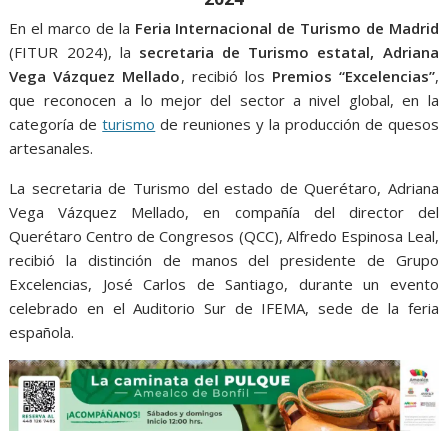
o
A
n
e
a
o
p
g
m
En el marco de la
Feria Internacional de Turismo de Madrid
(FITUR 2024), la
secretaria de Turismo estatal, Adriana
k
p
er
Vega Vázquez Mellado
, recibió los
Premios “Excelencias”
,
que reconocen a lo mejor del sector a nivel global, en la
categoría de
turismo
de reuniones y la producción de quesos
artesanales.
La secretaria de Turismo del estado de Querétaro, Adriana
Vega Vázquez Mellado, en compañía del director del
Querétaro Centro de Congresos (QCC), Alfredo Espinosa Leal,
recibió la distinción de manos del presidente de Grupo
Excelencias, José Carlos de Santiago, durante un evento
celebrado en el Auditorio Sur de IFEMA, sede de la feria
española.