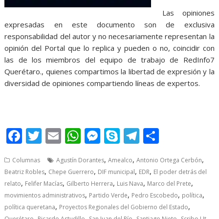
Las opiniones
expresadas en este documento son de exclusiva
responsabilidad del autor y no necesariamente representan la
opinión del Portal que lo replica y pueden o no, coincidir con
las de los miembros del equipo de trabajo de RedInfo7
Querétaro., quienes compartimos la libertad de expresión y la
diversidad de opiniones compartiendo líneas de expertos.
la sucesión, la sucesión, la sucesión, la sucesión, la sucesión, la
sucesión, la sucesión,
F
T
E
W
M
S
T
S
ac
w
m
h
e
k
el
h
,
,
,
Columnas
Agustín Dorantes
Amealco
Antonio Ortega Cerbón
e
itt
ai
at
ss
y
e
ar
,
,
,
,
Beatriz Robles
Chepe Guerrero
DIF municipal
EDR
El poder detrás del
b
er
l
s
e
p
gr
e
,
,
,
,
,
relato
Felifer Macías
Gilberto Herrera
Luis Nava
Marco del Prete
o
A
n
e
a
,
,
,
,
movimientos administrativos
Partido Verde
Pedro Escobedo
política
,
,
política queretana
Proyectos Regionales del Gobierno del Estado
o
p
g
m
,
,
,
,
Querétaro
Ricardo Astudillo
San Juan del Río
Santiago Nieto
Scribo Ut