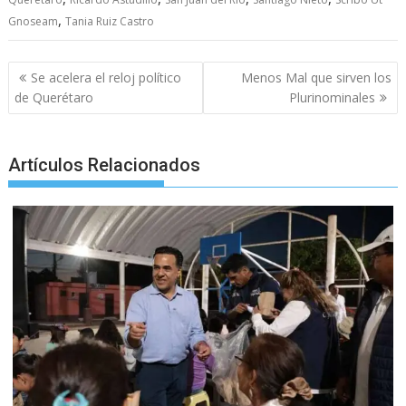
k
p
er
,
Gnoseam
Tania Ruiz Castro
Post
Se acelera el reloj político
Menos Mal que sirven los
navigation
de Querétaro
Plurinominales
Artículos Relacionados