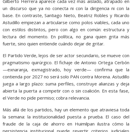
Gilberto Herrera aparece cada vez más aislado, atrapado en
un discurso que ya no conecta ni con la dirigencia ni con la
base. En contraste, Santiago Nieto, Beatriz Robles y Ricardo
Astudillo empiezan a articularse como polos viables, cada uno
con estilos distintos, pero con algo en común: estructura y
lectura del momento. En política, no gana quien grita más
fuerte, sino quien entiende cuándo dejar de gritar.
El Partido Verde, lejos de ser actor secundario, se mueve con
pragmatismo quirúrgico. El fichaje de Antonio Ortega Cerbón
—exnaranja, exmagistrado, hoy verde— confirma que la
contienda por 2027 no será solo PAN contra Morena. Astudillo
juega a largo plazo: suma perfiles, construye alianzas y deja
abierta la puerta a competir con o sin coalición. En esta fase,
el Verde no pide permiso; cobra relevancia.
Más allá de los partidos, hay un elemento que atraviesa toda
la semana: la institucionalidad puesta a prueba. El caso del
fraude de la caja de ahorro en Huimilpan ilustra cómo la
persistencia institucional puede revertir criterios judiciales