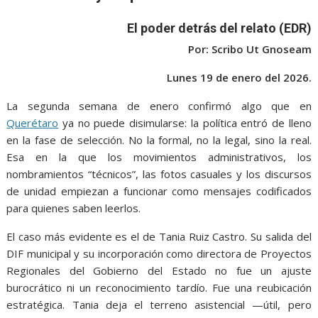
o
A
n
e
a
o
p
g
m
El poder detrás del relato (EDR)
k
p
er
Por: Scribo Ut Gnoseam
Lunes 19 de enero del 2026.
La segunda semana de enero confirmó algo que en
Querétaro
ya no puede disimularse: la política entró de lleno
en la fase de selección. No la formal, no la legal, sino la real.
Esa en la que los movimientos administrativos, los
nombramientos “técnicos”, las fotos casuales y los discursos
de unidad empiezan a funcionar como mensajes codificados
para quienes saben leerlos.
El caso más evidente es el de Tania Ruiz Castro. Su salida del
DIF municipal y su incorporación como directora de Proyectos
Regionales del Gobierno del Estado no fue un ajuste
burocrático ni un reconocimiento tardío. Fue una reubicación
estratégica. Tania deja el terreno asistencial —útil, pero