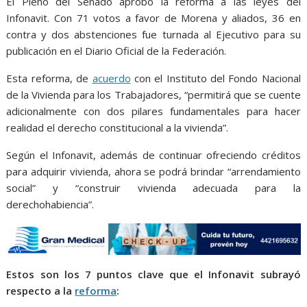
El Pleno del Senado aprobó la reforma a las leyes del
b
t
l
s
e
e
g
e
Infonavit. Con 71 votos a favor de Morena y aliados, 36 en
o
e
A
n
r
contra y dos abstenciones fue turnada al Ejecutivo para su
o
r
p
g
a
publicación en el Diario Oficial de la Federación.
k
p
e
m
Esta reforma, de
acuerdo
con el Instituto del Fondo Nacional
r
de la Vivienda para los Trabajadores, “permitirá que se cuente
adicionalmente con dos pilares fundamentales para hacer
realidad el derecho constitucional a la vivienda”.
Según el Infonavit, además de continuar ofreciendo créditos
para adquirir vivienda, ahora se podrá brindar “arrendamiento
social” y “construir vivienda adecuada para la
derechohabiencia”.
Estos son los 7 puntos clave que el Infonavit subrayó
respecto a la
reforma
: