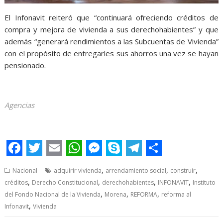
El Infonavit reiteró que “continuará ofreciendo créditos de
compra y mejora de vivienda a sus derechohabientes” y que
además “generará rendimientos a las Subcuentas de Vivienda”
con el propósito de entregarles sus ahorros una vez se hayan
pensionado.
Agencias
Puntos Puntos Puntos Puntos
F
T
E
W
M
S
T
S
,
,
,
Nacional
adquirir vivienda
arrendamiento social
construir
a
w
m
h
e
k
e
h
,
,
,
,
créditos
Derecho Constitucional
derechohabientes
INFONAVIT
Instituto
c
i
a
a
s
y
l
a
,
,
,
del Fondo Nacional de la Vivienda
Morena
REFORMA
reforma al
e
t
,
i
t
s
p
e
r
Infonavit
Vivienda