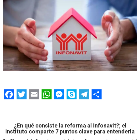
F
T
E
W
M
S
T
S
a
w
m
h
e
k
e
h
c
i
a
a
s
y
l
a
¿En qué consiste la reforma al Infonavit?; el
e
t
i
t
s
p
e
r
Instituto comparte 7 puntos clave para entenderla