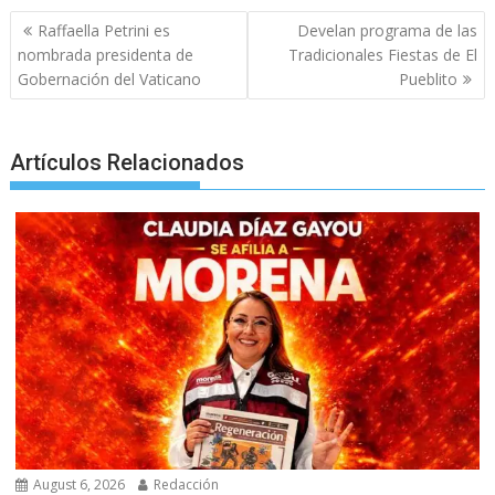
b
t
l
s
e
e
g
e
Post
Raffaella Petrini es
Develan programa de las
o
e
A
n
r
navigation
nombrada presidenta de
Tradicionales Fiestas de El
o
r
p
g
a
Gobernación del Vaticano
Pueblito
k
p
e
m
r
Artículos Relacionados
August 6, 2026
Redacción