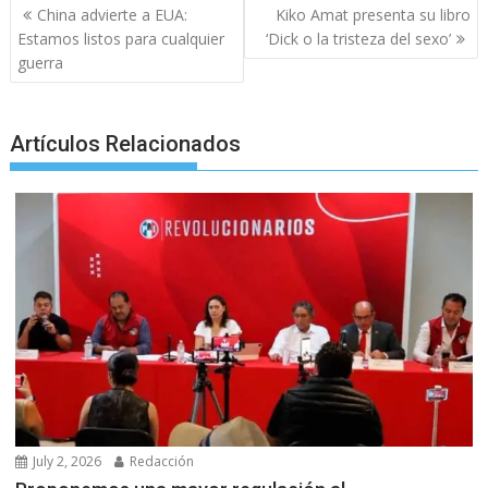
Post
k
p
er
China advierte a EUA:
Kiko Amat presenta su libro
navigation
Estamos listos para cualquier
‘Dick o la tristeza del sexo’
guerra
Artículos Relacionados
July 2, 2026
Redacción