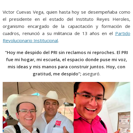
o
p
g
m
k
p
er
Victor Cuevas Vega, quien hasta hoy se desempeñaba como
el presidente en el estado del Instituto Reyes Heroles,
organismo encargado de la capacitación y formación de
cuadros, renunció a su militancia de 13 años en el
Partido
Revolucionario Institucional
.
“Hoy me despido del PRI sin reclamos ni reproches. El PRI
fue mi hogar, mi escuela, el espacio donde puse mi voz,
mis ideas y mis manos para construir juntos. Hoy, con
gratitud, me despido”;
aseguró.