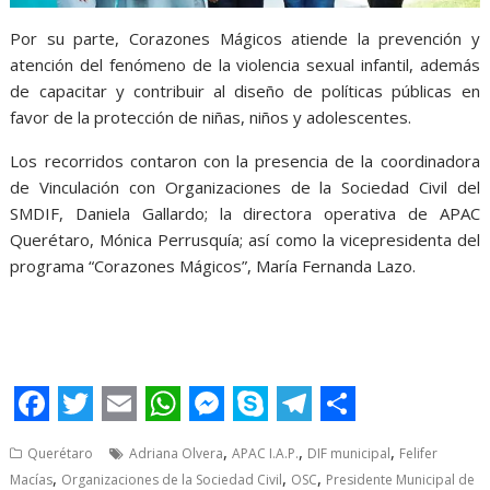
Por su parte, Corazones Mágicos atiende la prevención y
atención del fenómeno de la violencia sexual infantil, además
de capacitar y contribuir al diseño de políticas públicas en
favor de la protección de niñas, niños y adolescentes.
Los recorridos contaron con la presencia de la coordinadora
de Vinculación con Organizaciones de la Sociedad Civil del
SMDIF, Daniela Gallardo; la directora operativa de APAC
Querétaro, Mónica Perrusquía; así como la vicepresidenta del
programa “Corazones Mágicos”, María Fernanda Lazo.
F
T
E
W
M
S
T
S
,
,
,
Querétaro
Adriana Olvera
APAC I.A.P.
DIF municipal
Felifer
a
w
m
h
e
k
e
h
,
,
,
Macías
Organizaciones de la Sociedad Civil
OSC
Presidente Municipal de