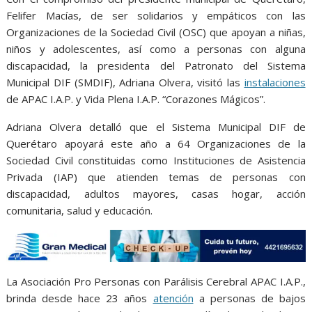
b
t
l
s
e
e
g
e
Felifer Macías, de ser solidarios y empáticos con las
o
e
A
n
r
Organizaciones de la Sociedad Civil (OSC) que apoyan a niñas,
o
r
p
g
a
niños y adolescentes, así como a personas con alguna
discapacidad, la presidenta del Patronato del Sistema
k
p
e
m
Municipal DIF (SMDIF), Adriana Olvera, visitó las
instalaciones
r
de APAC I.A.P. y Vida Plena I.A.P. “Corazones Mágicos”.
Adriana Olvera detalló que el Sistema Municipal DIF de
Querétaro apoyará este año a 64 Organizaciones de la
Sociedad Civil constituidas como Instituciones de Asistencia
Privada (IAP) que atienden temas de personas con
discapacidad, adultos mayores, casas hogar, acción
comunitaria, salud y educación.
La Asociación Pro Personas con Parálisis Cerebral APAC I.A.P.,
brinda desde hace 23 años
atención
a personas de bajos