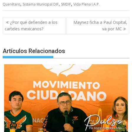
c
i
a
a
s
y
l
a
,
,
,
Querétaro
Sistema Municipal DIF
SMDIF
Vida Plena I.A.P.
e
t
i
t
s
p
e
r
Post
b
t
l
s
e
e
g
e
¿Por qué defienden a los
Maynez ficha a Paul Ospital,
navigation
carteles mexicanos?
va por MC
o
e
A
n
r
o
r
p
g
a
k
p
e
m
Artículos Relacionados
r